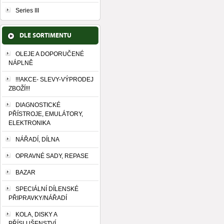
Series III
DLE SORTIMENTU
OLEJE A DOPORUČENÉ
NÁPLNĚ
!!!AKCE- SLEVY-VÝPRODEJ
ZBOŽÍ!!!
DIAGNOSTICKÉ
PŘÍSTROJE, EMULÁTORY,
ELEKTRONIKA
NÁŘADÍ, DÍLNA
OPRAVNÉ SADY, REPASE
BAZAR
SPECIÁLNÍ DÍLENSKÉ
PŘIPRAVKY/NÁŘADÍ
KOLA, DISKY A
PŘÍSLUŠENSTVÍ