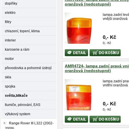
doplňky
oranžová (nedostupné)
elektro
lampa zadní lev
vnější oranžová
filtry
chlazení, topení, klima
0,- Kč
interier
0,- Kč
karoserie a rám
Bližší
Koupit
informace
motor
AMR4724- lampa zadní pravá vni
převodovka a pohonné ústrojí
oranžová (nedostupné)
skla
lampa zadní pra
vnitřní oranžová
spojka
světla,blikače
0,- Kč
tlumiče, pérování, EAS
0,- Kč
výfukový system
Bližší
Koupit
informace
Range Rover III L322 (2002-
2009)