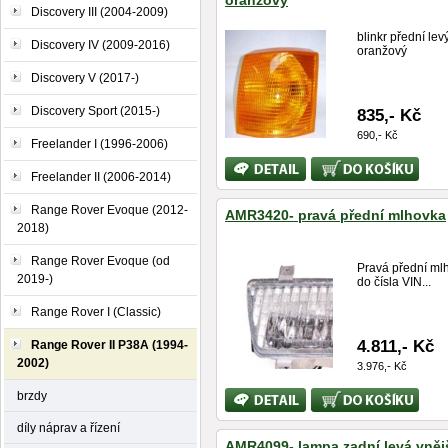
oranžový
Discovery III (2004-2009)
blinkr přední lev
Discovery IV (2009-2016)
oranžový
Discovery V (2017-)
Discovery Sport (2015-)
835,- Kč
690,- Kč
Freelander I (1996-2006)
Bližší
Koupit
Freelander II (2006-2014)
informace
Range Rover Evoque (2012-
AMR3420- pravá přední mlhovka
2018)
Range Rover Evoque (od
Pravá přední ml
2019-)
do čísla VIN...
Range Rover I (Classic)
4.811,- Kč
Range Rover II P38A (1994-
2002)
3.976,- Kč
Bližší
Koupit
brzdy
informace
díly náprav a řízení
AMR4099- lampa zadní levá vněj