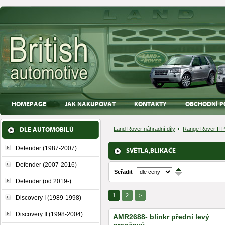
HOMEPAGE
JAK NAKUPOVAT
KONTAKTY
OBCHODNÍ P
DLE AUTOMOBILŮ
Land Rover náhradní díly
Range Rover II 
Defender (1987-2007)
SVĚTLA,BLIKAČE
Defender (2007-2016)
Seřadit
↑
↓
Defender (od 2019-)
1
2
>
Discovery I (1989-1998)
Discovery II (1998-2004)
AMR2688- blinkr přední levý