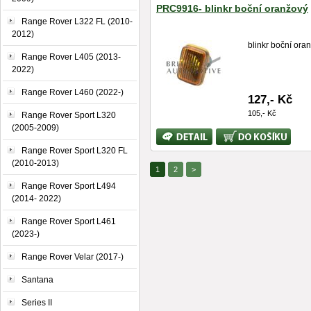
PRC9916- blinkr boční oranžový
Range Rover L322 FL (2010-
2012)
blinkr boční ora
Range Rover L405 (2013-
2022)
Range Rover L460 (2022-)
127,- Kč
105,- Kč
Range Rover Sport L320
(2005-2009)
Bližší
Koupit
informace
Range Rover Sport L320 FL
(2010-2013)
1
2
>
Range Rover Sport L494
(2014- 2022)
Range Rover Sport L461
(2023-)
Range Rover Velar (2017-)
Santana
Series II