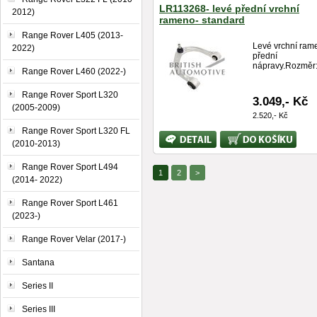
LR113268- levé přední vrchní
2012)
rameno- standard
Range Rover L405 (2013-
Levé vrchní ram
2022)
přední
nápravy.Rozměr:.
Range Rover L460 (2022-)
Range Rover Sport L320
3.049,- Kč
(2005-2009)
2.520,- Kč
Range Rover Sport L320 FL
Bližší
Koupit
(2010-2013)
informace
Range Rover Sport L494
1
2
>
(2014- 2022)
Range Rover Sport L461
(2023-)
Range Rover Velar (2017-)
Santana
Series II
Series III