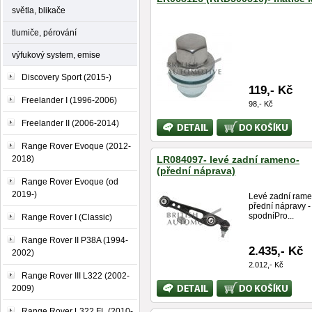
světla, blikače
tlumiče, pérování
výfukový system, emise
Discovery Sport (2015-)
119,- Kč
Freelander I (1996-2006)
98,- Kč
Freelander II (2006-2014)
Bližší
Koupit
informace
Range Rover Evoque (2012-
2018)
LR084097- levé zadní rameno-
(přední náprava)
Range Rover Evoque (od
2019-)
Levé zadní ram
přední nápravy -
spodníPro...
Range Rover I (Classic)
Range Rover II P38A (1994-
2.435,- Kč
2002)
2.012,- Kč
Range Rover III L322 (2002-
Bližší
Koupit
2009)
informace
Range Rover L322 FL (2010-