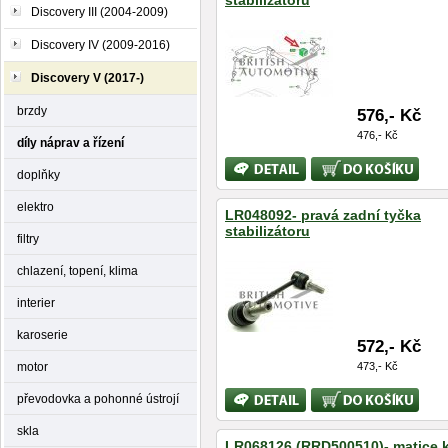
stabilizátoru
Discovery III (2004-2009)
Discovery IV (2009-2016)
Discovery V (2017-)
brzdy
576,- Kč
476,- Kč
díly náprav a řízení
Bližší
Koupit
doplňky
informace
elektro
LR048092- pravá zadní tyčka
stabilizátoru
filtry
chlazení, topení, klima
interier
karoserie
572,- Kč
motor
473,- Kč
Bližší
Koupit
převodovka a pohonné ústrojí
informace
skla
LR068126 (RRD500510)- matice 