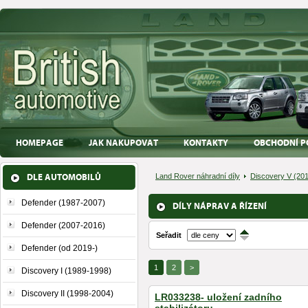
HOMEPAGE
JAK NAKUPOVAT
KONTAKTY
OBCHODNÍ P
DLE AUTOMOBILŮ
Land Rover náhradní díly
Discovery V (201
Defender (1987-2007)
DÍLY NÁPRAV A ŘÍZENÍ
Defender (2007-2016)
Seřadit
↑
↓
Defender (od 2019-)
1
2
>
Discovery I (1989-1998)
Discovery II (1998-2004)
LR033238- uložení zadního