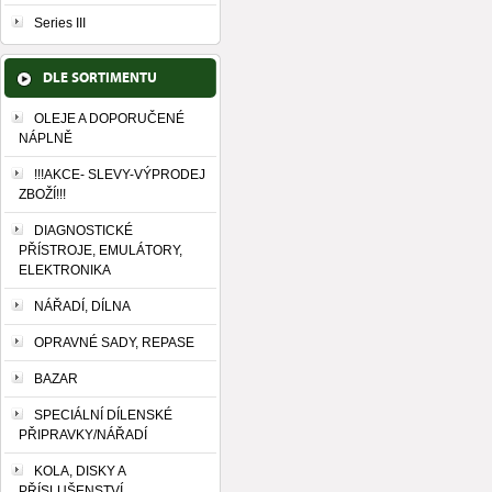
Series III
DLE SORTIMENTU
OLEJE A DOPORUČENÉ
NÁPLNĚ
!!!AKCE- SLEVY-VÝPRODEJ
ZBOŽÍ!!!
DIAGNOSTICKÉ
PŘÍSTROJE, EMULÁTORY,
ELEKTRONIKA
NÁŘADÍ, DÍLNA
OPRAVNÉ SADY, REPASE
BAZAR
SPECIÁLNÍ DÍLENSKÉ
PŘIPRAVKY/NÁŘADÍ
KOLA, DISKY A
PŘÍSLUŠENSTVÍ