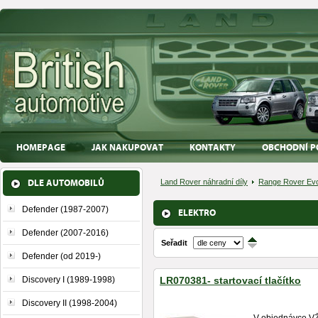
HOMEPAGE
JAK NAKUPOVAT
KONTAKTY
OBCHODNÍ P
DLE AUTOMOBILŮ
Land Rover náhradní díly
Range Rover Evo
Defender (1987-2007)
ELEKTRO
Defender (2007-2016)
Seřadit
↑
↓
Defender (od 2019-)
Discovery I (1989-1998)
LR070381- startovací tlačítko
Discovery II (1998-2004)