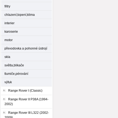
filtry
chlazení,topení,klima
interier
karoserie
motor
převodovka a pohonné ústrojí
skla
světla,blikače
tlumiče,pérování
výfuk
Range Rover I (Classic)
Range Rover II P38A (1994-
2002)
Range Rover III L322 (2002-
2009)