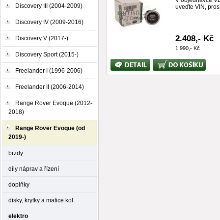
V objednávce V
Discovery III (2004-2009)
uveďte VIN, pros
Discovery IV (2009-2016)
2.408,- Kč
Discovery V (2017-)
1.990,- Kč
Discovery Sport (2015-)
Bližší
Koupit
informace
Freelander I (1996-2006)
Freelander II (2006-2014)
Range Rover Evoque (2012-
2018)
Range Rover Evoque (od
2019-)
brzdy
díly náprav a řízení
doplňky
disky, krytky a matice kol
elektro