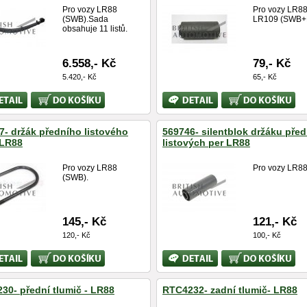
Pro vozy LR88
Pro vozy LR88
(SWB).Sada
LR109 (SWB+
obsahuje 11 listů.
6.558,- Kč
79,- Kč
5.420,- Kč
65,- Kč
Koupit
Bližší
Koupit
ace
informace
7- držák předního listového
569746- silentblok držáku pře
 LR88
listových per LR88
Pro vozy LR88
Pro vozy LR8
(SWB).
145,- Kč
121,- Kč
120,- Kč
100,- Kč
Koupit
Bližší
Koupit
ace
informace
30- přední tlumič - LR88
RTC4232- zadní tlumič- LR88