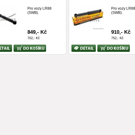
Pro vozy LR88
Pro vozy LR8
(SWB).
(SWB).
849,- Kč
910,- Kč
702,- Kč
752,- Kč
Koupit
Bližší
Koupit
ace
informace