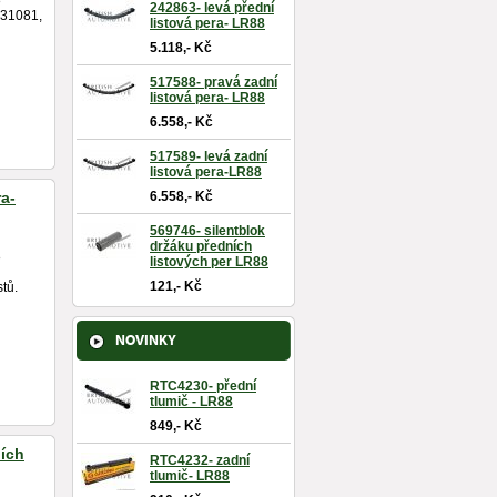
8
242863- levá přední
531081,
listová pera- LR88
5.118,- Kč
517588- pravá zadní
listová pera- LR88
6.558,- Kč
517589- levá zadní
listová pera-LR88
ra-
6.558,- Kč
569746- silentblok
držáku předních
8
listových per LR88
121,- Kč
stů.
NOVINKY
RTC4230- přední
tlumič - LR88
849,- Kč
ních
RTC4232- zadní
tlumič- LR88