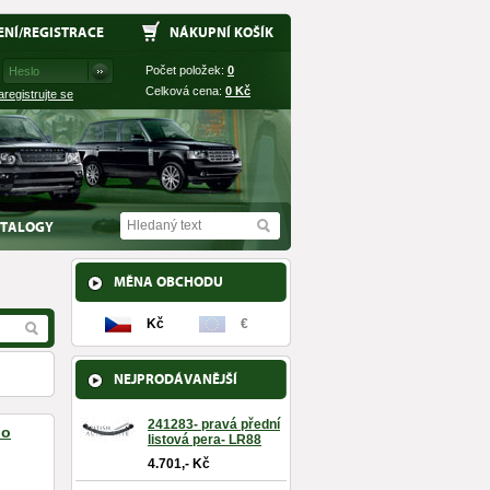
ENÍ
/
REGISTRACE
NÁKUPNÍ KOŠÍK
Počet položek:
0
Celková cena:
0
Kč
aregistrujte se
TALOGY
MĚNA OBCHODU
Kč
€
NEJPRODÁVANĚJŠÍ
241283- pravá přední
ho
listová pera- LR88
4.701,- Kč