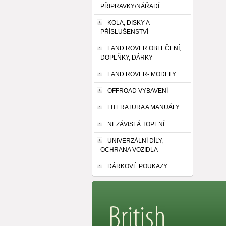
PŘIPRAVKY/NÁŘADÍ
KOLA, DISKY A
PŘÍSLUŠENSTVÍ
LAND ROVER OBLEČENÍ,
DOPLŇKY, DÁRKY
LAND ROVER- MODELY
OFFROAD VYBAVENÍ
LITERATURA A MANUÁLY
NEZÁVISLÁ TOPENÍ
UNIVERZÁLNÍ DÍLY,
OCHRANA VOZIDLA
DÁRKOVÉ POUKAZY