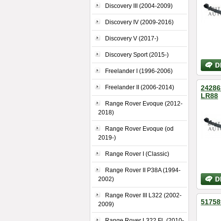
Discovery III (2004-2009)
Discovery IV (2009-2016)
Discovery V (2017-)
Discovery Sport (2015-)
Bližší
inform
Freelander I (1996-2006)
Freelander II (2006-2014)
242863
LR88
Range Rover Evoque (2012-
2018)
Range Rover Evoque (od
2019-)
Range Rover I (Classic)
Range Rover II P38A (1994-
Bližší
2002)
inform
Range Rover III L322 (2002-
51758
2009)
Range Rover L322 FL (2010-