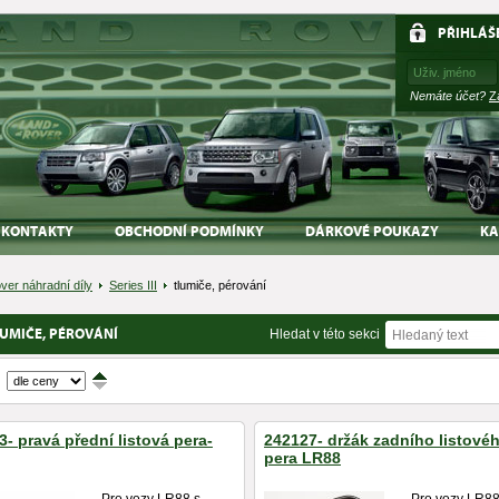
PŘIHLÁŠ
Nemáte účet?
Z
KONTAKTY
OBCHODNÍ PODMÍNKY
DÁRKOVÉ POUKAZY
KA
ver náhradní díly
Series III
tlumiče, pérování
UMIČE, PÉROVÁNÍ
Hledat v této sekci
↑
↓
- pravá přední listová pera-
242127- držák zadního listové
pera LR88