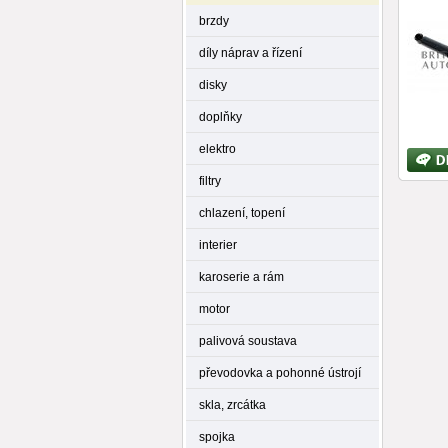
brzdy
díly náprav a řízení
disky
doplňky
elektro
Bližší
inform
filtry
chlazení, topení
interier
karoserie a rám
motor
palivová soustava
převodovka a pohonné ústrojí
skla, zrcátka
spojka