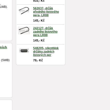
910,- Kč
,
LWB).
562637- držák
předního listového
pera- LR88
145,- Kč
242127- držák
zadního listového
pera LR88
145,- Kč
dních
548205- silentblok
držáku zadních
listových per
8 (SWB)
79,- Kč