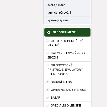
světla,blikače
tlumiče, pérování
výfukový systém
DLE SORTIMENTU
OLEJE A DOPORUČENÉ
NÁPLNĚ
!!!AKCE- SLEVY-VÝPRODEJ
ZBOŽÍ!!!
DIAGNOSTICKÉ
PŘÍSTROJE, EMULÁTORY,
ELEKTRONIKA
NÁŘADÍ, DÍLNA
OPRAVNÉ SADY, REPASE
BAZAR
SPECIÁLNÍ DÍLENSKÉ