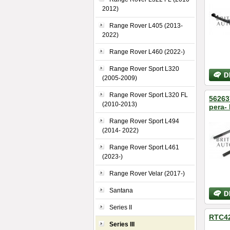
2012)
Range Rover L405 (2013-
2022)
Range Rover L460 (2022-)
Range Rover Sport L320
Bližší
(2005-2009)
inform
Range Rover Sport L320 FL
56263
(2010-2013)
pera-
Range Rover Sport L494
(2014- 2022)
Range Rover Sport L461
(2023-)
Range Rover Velar (2017-)
Santana
Bližší
inform
Series II
RTC42
Series III