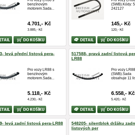
Pro vozy LR88 s
Pro vozy LR8
benzínovým
(SWB).Kódy: 
motorem.Sada...
242127
4.701,- Kč
145,- Kč
3.885,- Kč
120,- Kč
Koupit
Bližší
Koupit
ace
informace
- levá přední listová pera-
517588- pravá zadní listová pe
LR88
Pro vozy LR88 s
Pro vozy LR8
benzínovým
(SWB).Sada
motorem.Sada...
obsahuje 11 li
5.118,- Kč
6.558,- Kč
4.230,- Kč
5.420,- Kč
Koupit
Bližší
Koupit
ace
informace
9- levá zadní listová pera-LR88
548205- silentblok držáku zad
listových per