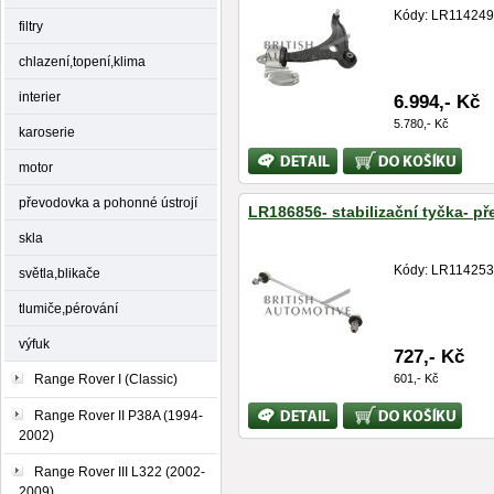
Kódy: LR114249
filtry
chlazení,topení,klima
interier
6.994,- Kč
5.780,- Kč
karoserie
Bližší
Koupit
motor
informace
převodovka a pohonné ústrojí
LR186856- stabilizační tyčka- př
skla
Kódy: LR114253
světla,blikače
tlumiče,pérování
výfuk
727,- Kč
Range Rover I (Classic)
601,- Kč
Bližší
Koupit
Range Rover II P38A (1994-
informace
2002)
Range Rover III L322 (2002-
2009)