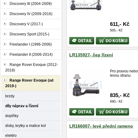
Discovery III (2004-2009)
Discovery IV (2009-2016)
611,- Kč
Discovery V (2017-)
505,- Kč
Discovery Sport (2015-)
Bližší
Koupit
informace
Freelander I (1996-2006)
Freelander II (2006-2014)
LR135927- čep řízení
Range Rover Evoque (2012-
2018)
Pro pravou nebo
levou stranu.
Range Rover Evoque (od
2019-)
835,- Kč
brzdy
690,- Kč
díly náprav a řízení
Bližší
Koupit
informace
doplňky
disky, krytky a matice kol
LR166007- levé přední rameno
elektro