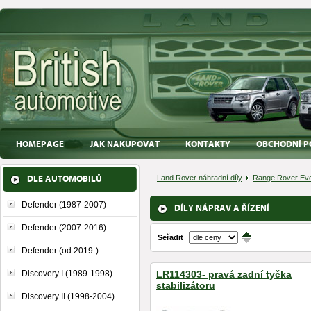
HOMEPAGE
JAK NAKUPOVAT
KONTAKTY
OBCHODNÍ P
DLE AUTOMOBILŮ
Land Rover náhradní díly
Range Rover Evo
Defender (1987-2007)
DÍLY NÁPRAV A ŘÍZENÍ
Defender (2007-2016)
Seřadit
↑
↓
Defender (od 2019-)
Discovery I (1989-1998)
LR114303- pravá zadní tyčka
stabilizátoru
Discovery II (1998-2004)