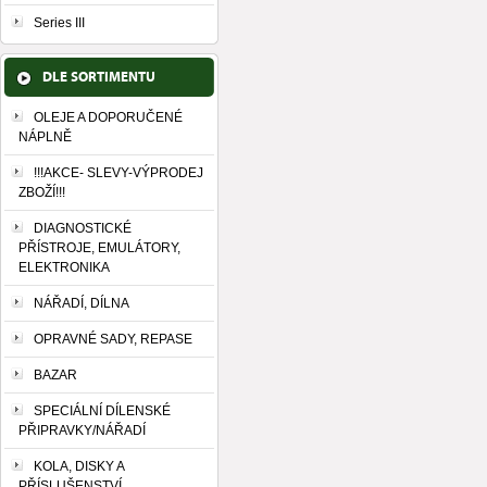
Series III
DLE SORTIMENTU
OLEJE A DOPORUČENÉ
NÁPLNĚ
!!!AKCE- SLEVY-VÝPRODEJ
ZBOŽÍ!!!
DIAGNOSTICKÉ
PŘÍSTROJE, EMULÁTORY,
ELEKTRONIKA
NÁŘADÍ, DÍLNA
OPRAVNÉ SADY, REPASE
BAZAR
SPECIÁLNÍ DÍLENSKÉ
PŘIPRAVKY/NÁŘADÍ
KOLA, DISKY A
PŘÍSLUŠENSTVÍ