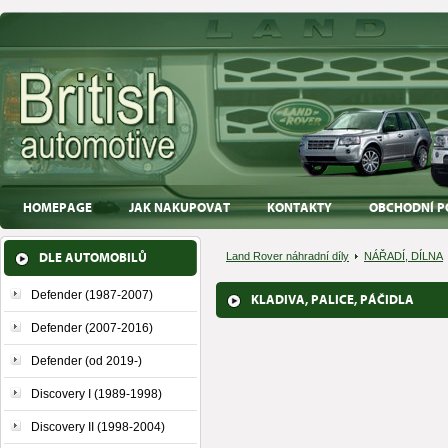
HOMEPAGE
JAK NAKUPOVAT
KONTAKTY
OBCHODNÍ P
DLE AUTOMOBILŮ
Land Rover náhradní díly
NÁŘADÍ, DÍLNA
Defender (1987-2007)
KLADIVA, PALICE, PÁČIDLA
Defender (2007-2016)
Defender (od 2019-)
Discovery I (1989-1998)
Discovery II (1998-2004)