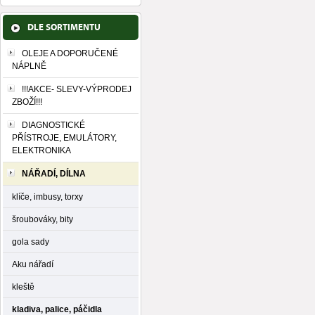
DLE SORTIMENTU
OLEJE A DOPORUČENÉ
NÁPLNĚ
!!!AKCE- SLEVY-VÝPRODEJ
ZBOŽÍ!!!
DIAGNOSTICKÉ
PŘÍSTROJE, EMULÁTORY,
ELEKTRONIKA
NÁŘADÍ, DÍLNA
klíče, imbusy, torxy
šroubováky, bity
gola sady
Aku nářadí
kleště
kladiva, palice, páčidla