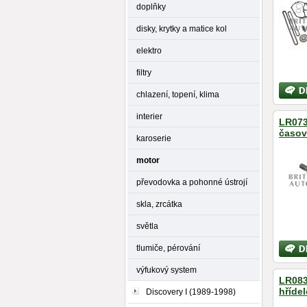
doplňky
disky, krytky a matice kol
elektro
filtry
Bližší
chlazení, topení, klima
inform
interier
LR073
časov
karoserie
motor
převodovka a pohonné ústrojí
skla, zrcátka
světla
Bližší
tlumiče, pérování
inform
výfukový system
LR083
hřídel
Discovery I (1989-1998)