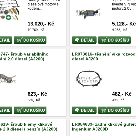
Sada je vhodná pro
V poznámkác
dieselové motory s
uveďte VIN vo
kódem...
motory:2.0L...
13.020,- Kč
5.128,- Kč
10.760,- Kč
4.238,- Kč
Koupit
Bližší
Koupit
ace
informace
747- šroub variabilního
LR073816- těsnění víka rozvod
ání 2.0 diesel (AJ200)
diesel AJ200
823,- Kč
482,- Kč
680,- Kč
398,- Kč
Koupit
Bližší
Koupit
ace
informace
619- šroub klemy klikové
LR084639- zadní klikové gufero
e 2.0 diesel / benzín (AJ200)
Ingenium AJ200D