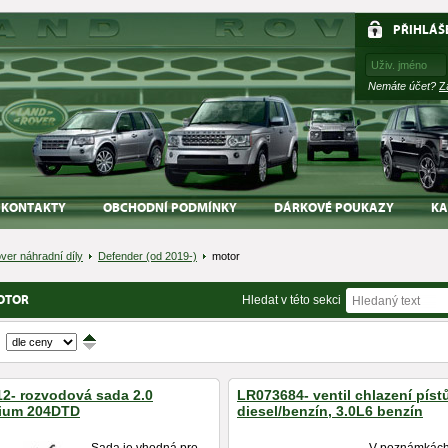
PŘIHLÁŠ
Nemáte účet?
Z
KONTAKTY
OBCHODNÍ PODMÍNKY
DÁRKOVÉ POUKAZY
KA
ver náhradní díly
Defender (od 2019-)
motor
OTOR
Hledat v této sekci
↑
↓
2- rozvodová sada 2.0
LR073684- ventil chlazení pístů
ium 204DTD
diesel/benzín, 3.0L6 benzín