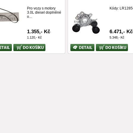
Pro vozy s motory
Kódy: LR1285
3.0L diesel doplněné
o...
1.355,- Kč
6.471,- Kč
1.120,- Kč
5.348,- Kč
Koupit
Bližší
Koupit
ace
informace