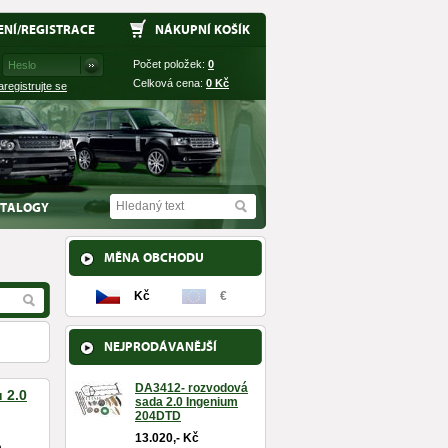
ENÍ
/
REGISTRACE
NÁKUPNÍ KOŠÍK
Počet položek:
0
Celková cena:
0
Kč
aregistrujte se
TALOGY
MĚNA OBCHODU
Kč
€
NEJPRODÁVANĚJŠÍ
DA3412- rozvodová
 2.0
sada 2.0 Ingenium
204DTD
13.020,- Kč