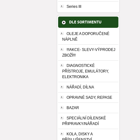
Series III
DLE SORTIMENTU
OLEJE A DOPORUČENÉ
NÁPLNĚ
!!!AKCE- SLEVY-VÝPRODEJ
ZBOŽÍ!!!
DIAGNOSTICKÉ
PŘÍSTROJE, EMULÁTORY,
ELEKTRONIKA
NÁŘADÍ, DÍLNA
OPRAVNÉ SADY, REPASE
BAZAR
SPECIÁLNÍ DÍLENSKÉ
PŘIPRAVKY/NÁŘADÍ
KOLA, DISKY A
PŘÍSLUŠENSTVÍ