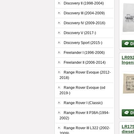
Discovery II (1998-2004)
Discovery III (2004-2009)
Discovery IV (2009-2016)
Discovery V (2017-)
Bližší
Discovery Sport (2015-)
inform
Freelander I (1996-2006)
LR092
Ingen
Freelander II (2006-2014)
Range Rover Evoque (2012-
2018)
Range Rover Evoque (od
2019-)
Range Rover I (Classic)
Bližší
Range Rover II P38A (1994-
inform
2002)
LR175
Range Rover III L322 (2002-
diese
2009)