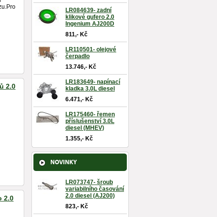
h
zu.Pro
LR084639- zadní
klikové gufero 2.0
Ingenium AJ200D
811,- Kč
LR110501- olejové
čerpadlo
13.746,- Kč
LR183649- napínací
ů 2.0
kladka 3.0L diesel
6.471,- Kč
LR175460- řemen
příslušenství 3.0L
diesel (MHEV)
1.355,- Kč
NOVINKY
LR073747- šroub
variabilního časování
2.0 diesel (AJ200)
 2.0
823,- Kč