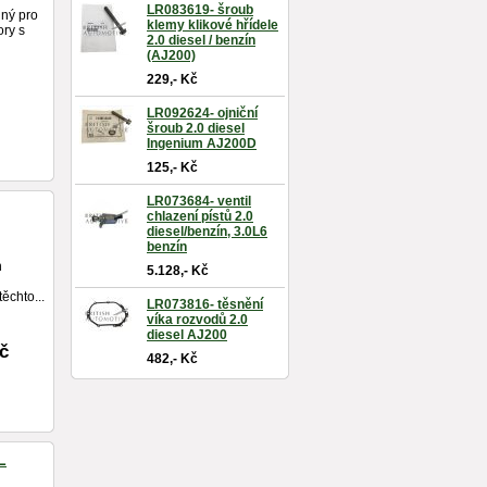
LR083619- šroub
dný pro
klemy klikové hřídele
ory s
2.0 diesel / benzín
(AJ200)
229,- Kč
LR092624- ojniční
šroub 2.0 diesel
Ingenium AJ200D
125,- Kč
LR073684- ventil
chlazení pístů 2.0
diesel/benzín, 3.0L6
benzín
h
5.128,- Kč
těchto...
LR073816- těsnění
víka rozvodů 2.0
diesel AJ200
Kč
482,- Kč
L