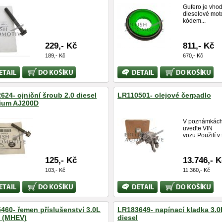
Gufero je vho
dieselové mot
kódem...
229,- Kč
811,- Kč
189,- Kč
670,- Kč
Koupit
Bližší
Koupit
ace
informace
624- ojniční šroub 2.0 diesel
LR110501- olejové čerpadlo
ium AJ200D
V poznámkác
uveďte VIN
vozu.Použití v 
125,- Kč
13.746,- 
103,- Kč
11.360,- Kč
Koupit
Bližší
Koupit
ace
informace
460- řemen příslušenství 3.0L
LR183649- napínací kladka 3.0
l (MHEV)
diesel