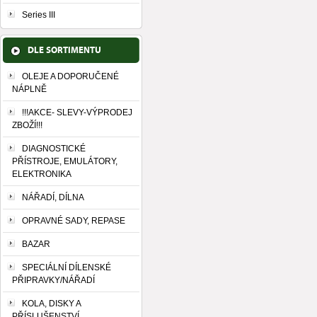
Series III
DLE SORTIMENTU
OLEJE A DOPORUČENÉ
NÁPLNĚ
!!!AKCE- SLEVY-VÝPRODEJ
ZBOŽÍ!!!
DIAGNOSTICKÉ
PŘÍSTROJE, EMULÁTORY,
ELEKTRONIKA
NÁŘADÍ, DÍLNA
OPRAVNÉ SADY, REPASE
BAZAR
SPECIÁLNÍ DÍLENSKÉ
PŘIPRAVKY/NÁŘADÍ
KOLA, DISKY A
PŘÍSLUŠENSTVÍ