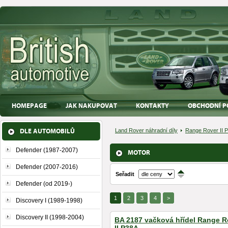
HOMEPAGE
JAK NAKUPOVAT
KONTAKTY
OBCHODNÍ P
DLE AUTOMOBILŮ
Land Rover náhradní díly
Range Rover II 
Defender (1987-2007)
MOTOR
Defender (2007-2016)
Seřadit
↑
↓
Defender (od 2019-)
1
2
3
4
>
Discovery I (1989-1998)
Discovery II (1998-2004)
BA 2187 vačková hřídel Range R