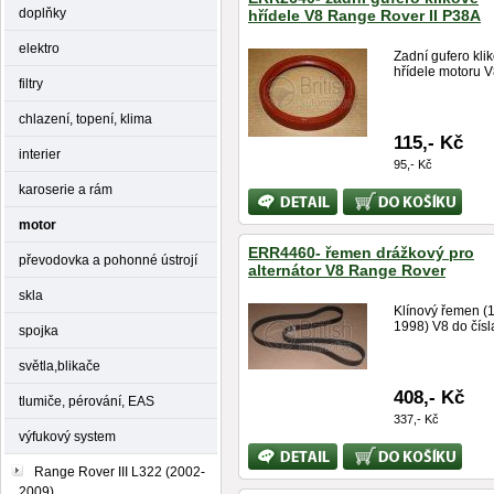
doplňky
hřídele V8 Range Rover II P38A
elektro
Zadní gufero kli
hřídele motoru 
filtry
chlazení, topení, klima
115,- Kč
interier
95,- Kč
karoserie a rám
Bližší
Koupit
informace
motor
ERR4460- řemen drážkový pro
převodovka a pohonné ústrojí
alternátor V8 Range Rover
skla
Klínový řemen (
1998) V8 do čísla
spojka
světla,blikače
408,- Kč
tlumiče, pérování, EAS
337,- Kč
výfukový system
Bližší
Koupit
informace
Range Rover III L322 (2002-
2009)