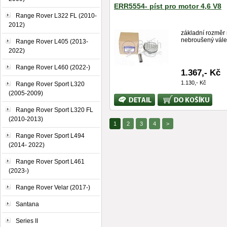
ERR5554- píst pro motor 4,6 V8
Range Rover L322 FL (2010-
2012)
základní rozměr
nebroušený válec
Range Rover L405 (2013-
2022)
Range Rover L460 (2022-)
1.367,- Kč
1.130,- Kč
Range Rover Sport L320
(2005-2009)
Bližší
Koupit
informace
Range Rover Sport L320 FL
(2010-2013)
1
2
3
4
>
Range Rover Sport L494
(2014- 2022)
Range Rover Sport L461
(2023-)
Range Rover Velar (2017-)
Santana
Series II