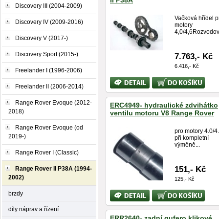
II P38A
Discovery III (2004-2009)
Vačková hřídel p
Discovery IV (2009-2016)
motory
4,0/4,6Rozvodová
Discovery V (2017-)
Discovery Sport (2015-)
7.763,- Kč
6.416,- Kč
Freelander I (1996-2006)
Bližší
Koupit
Freelander II (2006-2014)
informace
Range Rover Evoque (2012-
ERC4949- hydraulické zdvihátko
2018)
ventilu motoru V8 Range Rover
Range Rover Evoque (od
pro motory 4.0/4
2019-)
při kompletní
výměně...
Range Rover I (Classic)
151,- Kč
Range Rover II P38A (1994-
2002)
125,- Kč
Bližší
Koupit
brzdy
informace
díly náprav a řízení
ERR2640- zadní gufero klikové