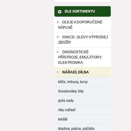
DLE SORTIMENTU
OLEJE A DOPORUČENÉ
NÁPLNĚ
!!!AKCE- SLEVY-VÝPRODEJ
ZBOŽÍ!!!
DIAGNOSTICKÉ
PŘÍSTROJE, EMULÁTORY,
ELEKTRONIKA
NÁŘADÍ, DÍLNA
klíče, imbusy, torxy
šroubováky, bity
gola sady
Aku nářadí
kleště
kladiva, palice, páčidla