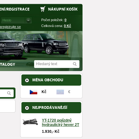
ENÍ
/
REGISTRACE
NÁKUPNÍ KOŠÍK
Počet položek:
0
Celková cena:
0
Kč
aregistrujte se
TALOGY
MĚNA OBCHODU
Kč
€
NEJPRODÁVANĚJŠÍ
YT-1720 pojízdný
hydraulický hever 2T
1.930,- Kč