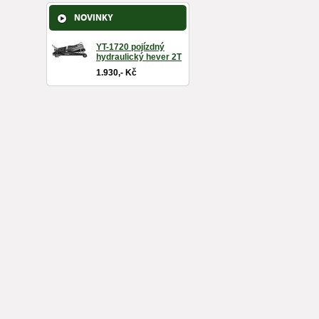
NOVINKY
YT-1720 pojízdný
hydraulický hever 2T
1.930,- Kč