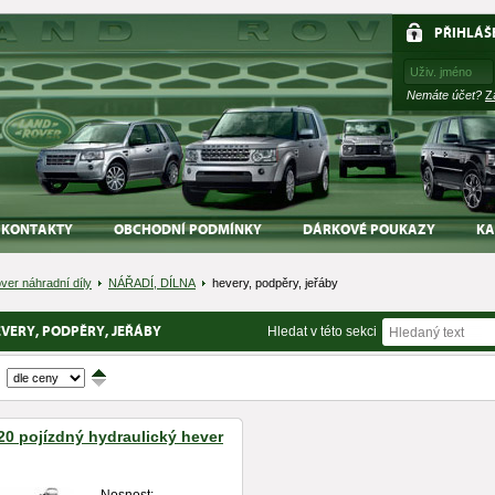
PŘIHLÁŠ
Nemáte účet?
Z
KONTAKTY
OBCHODNÍ PODMÍNKY
DÁRKOVÉ POUKAZY
KA
ver náhradní díly
NÁŘADÍ, DÍLNA
hevery, podpěry, jeřáby
VERY, PODPĚRY, JEŘÁBY
Hledat v této sekci
↑
↓
20 pojízdný hydraulický hever