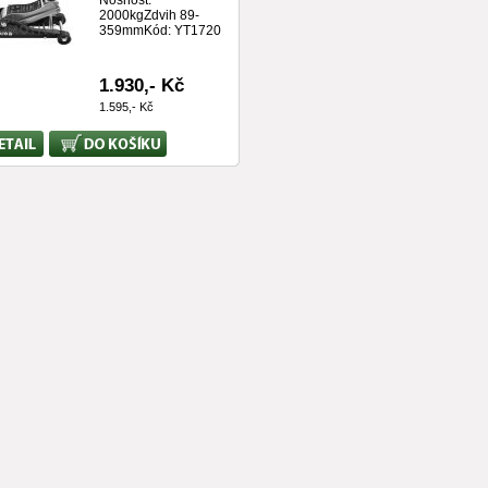
Nosnost:
2000kgZdvih 89-
359mmKód: YT1720
1.930,- Kč
1.595,- Kč
Koupit
ace