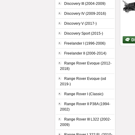
Discovery III (2004-2009)
Discovery IV (2009-2016)
Discovery V (2017-)
Discovery Sport (2015-)
Bližší
inform
Freelander I (1996-2006)
Freelander II (2006-2014)
Range Rover Evoque (2012-
2018)
Range Rover Evoque (od
2019-)
Range Rover I (Classic)
Range Rover II P38A (1994-
2002)
Range Rover III L322 (2002-
2009)
Range Rover L322 FL (2010-