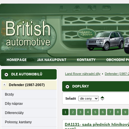
HOMEPAGE
JAK NAKUPOVAT
KONTAKTY
OBCHODNÍ P
DLE AUTOMOBILŮ
Land Rover náhradní díly
Defender (1987-
Defender (1987-2007)
DOPLŇKY
Brzdy
Seřadit
↑
↓
Díly náprav
1
2
3
4
5
6
7
8
9
Diferenciály
Poloosy, kardany
DA1131- sada předních hliníkov