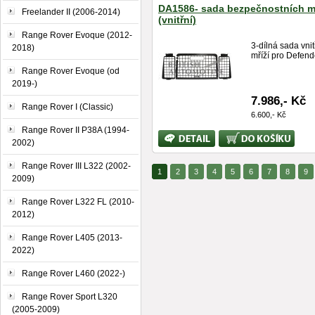
DA1586- sada bezpečnostních mř
Freelander II (2006-2014)
(vnitřní)
Range Rover Evoque (2012-
3-dílná sada vnit
2018)
mříží pro Defende
Range Rover Evoque (od
2019-)
7.986,- Kč
Range Rover I (Classic)
6.600,- Kč
Range Rover II P38A (1994-
Bližší
Koupit
2002)
informace
Range Rover III L322 (2002-
1
2
3
4
5
6
7
8
9
2009)
Range Rover L322 FL (2010-
2012)
Range Rover L405 (2013-
2022)
Range Rover L460 (2022-)
Range Rover Sport L320
(2005-2009)