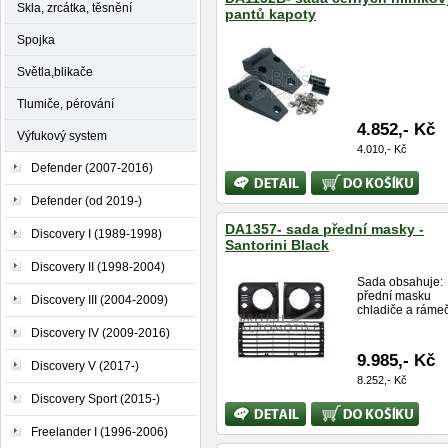
Skla, zrcátka, těsnění
pantů kapoty
Spojka
Světla,blikače
Tlumiče, pérování
4.852,- Kč
Výfukový system
4.010,- Kč
Defender (2007-2016)
Bližší
Koupit
informace
Defender (od 2019-)
DA1357- sada přední masky -
Discovery I (1989-1998)
Santorini Black
Discovery II (1998-2004)
Sada obsahuje:
přední masku
Discovery III (2004-2009)
chladiče a rámeč
Discovery IV (2009-2016)
9.985,- Kč
Discovery V (2017-)
8.252,- Kč
Discovery Sport (2015-)
Bližší
Koupit
informace
Freelander I (1996-2006)