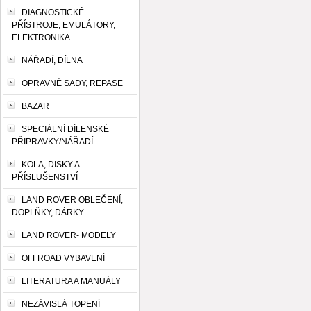
DIAGNOSTICKÉ
PŘÍSTROJE, EMULÁTORY,
ELEKTRONIKA
NÁŘADÍ, DÍLNA
OPRAVNÉ SADY, REPASE
BAZAR
SPECIÁLNÍ DÍLENSKÉ
PŘIPRAVKY/NÁŘADÍ
KOLA, DISKY A
PŘÍSLUŠENSTVÍ
LAND ROVER OBLEČENÍ,
DOPLŇKY, DÁRKY
LAND ROVER- MODELY
OFFROAD VYBAVENÍ
LITERATURA A MANUÁLY
NEZÁVISLÁ TOPENÍ