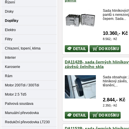
pantů
Řízení
Sada hliníkovýc
Disky
pantů s nerezov
čepem. Sada...
Doplňky
Elektro
10.360,- Kč
Filtry
8.562,- Kč
Bližší
Koupit
Chlazení, topení, klima
informace
Interier
DA1142B- sada černých hliníko
závěsů čelního skla
Karoserie
Rám
Sada obsahuje: 
hliníkový závěs,
Motor 200Tdi / 300Tdi
těsnění,...
Motor 2.5 Td5
2.844,- Kč
Palivová soustava
2.350,- Kč
Manuální převodovka
Bližší
Koupit
informace
Redukční převodovka LT230
DA1152B- sada černých hliníko