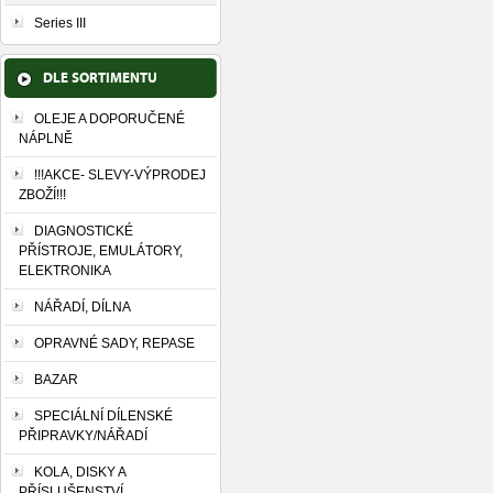
Series III
DLE SORTIMENTU
OLEJE A DOPORUČENÉ
NÁPLNĚ
!!!AKCE- SLEVY-VÝPRODEJ
ZBOŽÍ!!!
DIAGNOSTICKÉ
PŘÍSTROJE, EMULÁTORY,
ELEKTRONIKA
NÁŘADÍ, DÍLNA
OPRAVNÉ SADY, REPASE
BAZAR
SPECIÁLNÍ DÍLENSKÉ
PŘIPRAVKY/NÁŘADÍ
KOLA, DISKY A
PŘÍSLUŠENSTVÍ