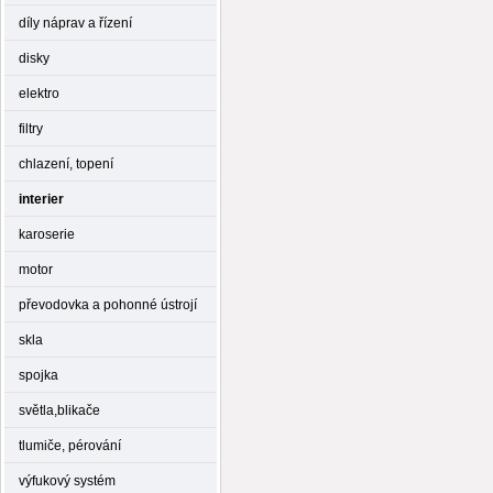
díly náprav a řízení
disky
elektro
filtry
chlazení, topení
interier
karoserie
motor
převodovka a pohonné ústrojí
skla
spojka
světla,blikače
tlumiče, pérování
výfukový systém