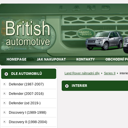
HOMEPAGE
JAK NAKUPOVAT
KONTAKTY
OBCHODNÍ P
DLE AUTOMOBILŮ
Land Rover náhradní díly
Series II
interie
Defender (1987-2007)
INTERIER
Defender (2007-2016)
Defender (od 2019-)
Discovery I (1989-1998)
Discovery II (1998-2004)