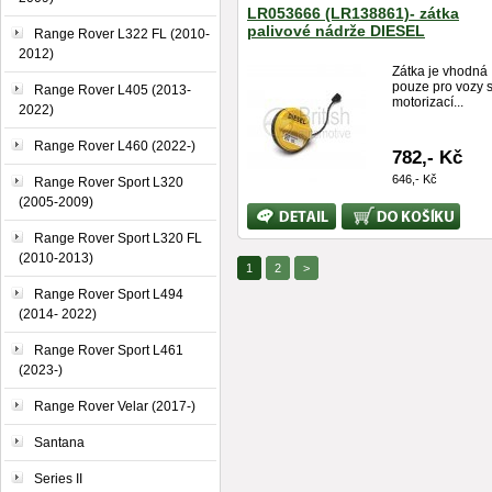
LR053666 (LR138861)- zátka
palivové nádrže DIESEL
Range Rover L322 FL (2010-
2012)
Zátka je vhodná
pouze pro vozy 
Range Rover L405 (2013-
motorizací...
2022)
Range Rover L460 (2022-)
782,- Kč
646,- Kč
Range Rover Sport L320
(2005-2009)
Bližší
Koupit
informace
Range Rover Sport L320 FL
(2010-2013)
1
2
>
Range Rover Sport L494
(2014- 2022)
Range Rover Sport L461
(2023-)
Range Rover Velar (2017-)
Santana
Series II