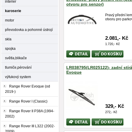
interier
otvoru pro senzor)
karoserie
Pravý přední le
otvoru pro parkov
motor
převodovka a pohonné ústrojí
2.081,- Kč
skla
1.720,- Kč
spojka
Bližší
Koupit
informace
světla,blikače
LR038795(LR025122)- zadní stír
tlumiče,pérování
Evoque
výfukový system
Range Rover Evoque (od
2019-)
Range Rover I (Classic)
329,- Kč
Range Rover II P38A (1994-
272,- Kč
2002)
Bližší
Koupit
informace
Range Rover III L322 (2002-
2009)