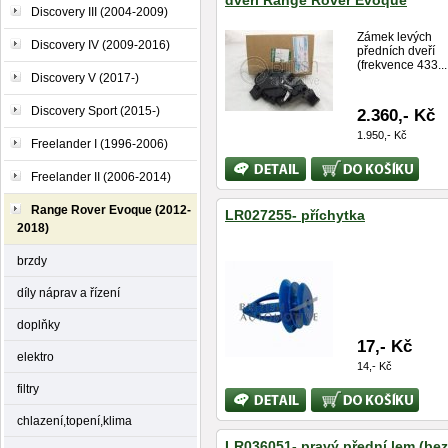
dveří Range Rover Evoque
Discovery III (2004-2009)
Zámek levých
Discovery IV (2009-2016)
předních dveří
(frekvence 433...
Discovery V (2017-)
Discovery Sport (2015-)
2.360,- Kč
1.950,- Kč
Freelander I (1996-2006)
Bližší
Koupit
Freelander II (2006-2014)
informace
Range Rover Evoque (2012-
LR027255- příchytka
2018)
brzdy
díly náprav a řízení
doplňky
17,- Kč
elektro
14,- Kč
filtry
Bližší
Koupit
informace
chlazení,topení,klima
LR036051- pravý přední lem (bez