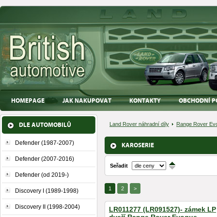
HOMEPAGE
JAK NAKUPOVAT
KONTAKTY
OBCHODNÍ P
DLE AUTOMOBILŮ
Land Rover náhradní díly
Range Rover Evo
Defender (1987-2007)
KAROSERIE
Defender (2007-2016)
Seřadit
↑
↓
Defender (od 2019-)
1
2
>
Discovery I (1989-1998)
Discovery II (1998-2004)
LR011277 (LR091527)- zámek LP