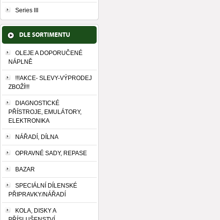
Series III
DLE SORTIMENTU
OLEJE A DOPORUČENÉ
NÁPLNĚ
!!!AKCE- SLEVY-VÝPRODEJ
ZBOŽÍ!!!
DIAGNOSTICKÉ
PŘÍSTROJE, EMULÁTORY,
ELEKTRONIKA
NÁŘADÍ, DÍLNA
OPRAVNÉ SADY, REPASE
BAZAR
SPECIÁLNÍ DÍLENSKÉ
PŘIPRAVKY/NÁŘADÍ
KOLA, DISKY A
PŘÍSLUŠENSTVÍ