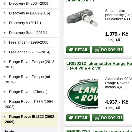
pneu 433 MHz
Discovery III (2004-2009)
Senzor tlaku
Discovery IV (2009-2016)
pneumatiky (1ks
Frekvence: 433..
Discovery V (2017-)
Discovery Sport (2015-)
1.379,- Kč
1.140,- Kč
Freelander I (1996-2006)
Bližší
Koupit
Freelander II (2006-2014)
informace
Range Rover Evoque (2012-
LR030212- akumulátor Range Ro
2018)
3 (4.4 V8 a 4,2 V8)
Range Rover Evoque (od
Akumulátor 90Ah
2019-)
Range Rover s
motory 4,4...
Range Rover I (Classic)
4.937,- Kč
Range Rover II P38A (1994-
2002)
4.080,- Kč
Bližší
Koupit
Range Rover III L322 (2002-
informace
2009)
MHK000220- lambda sonda zadní
brzdy