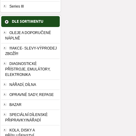
Series III
DLE SORTIMENTU
OLEJE A DOPORUČENÉ
NÁPLNĚ
!!!AKCE- SLEVY-VÝPRODEJ
ZBOŽÍ!!!
DIAGNOSTICKÉ
PŘÍSTROJE, EMULÁTORY,
ELEKTRONIKA
NÁŘADÍ, DÍLNA
OPRAVNÉ SADY, REPASE
BAZAR
SPECIÁLNÍ DÍLENSKÉ
PŘIPRAVKY/NÁŘADÍ
KOLA, DISKY A
PŘÍSLUŠENSTVÍ