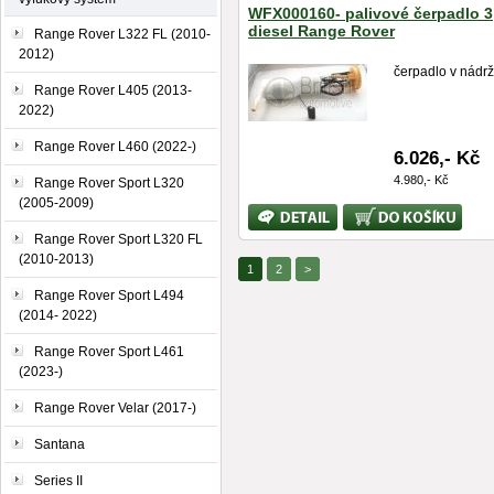
WFX000160- palivové čerpadlo 3
diesel Range Rover
Range Rover L322 FL (2010-
2012)
čerpadlo v nádrž
Range Rover L405 (2013-
2022)
Range Rover L460 (2022-)
6.026,- Kč
4.980,- Kč
Range Rover Sport L320
(2005-2009)
Bližší
Koupit
informace
Range Rover Sport L320 FL
(2010-2013)
1
2
>
Range Rover Sport L494
(2014- 2022)
Range Rover Sport L461
(2023-)
Range Rover Velar (2017-)
Santana
Series II