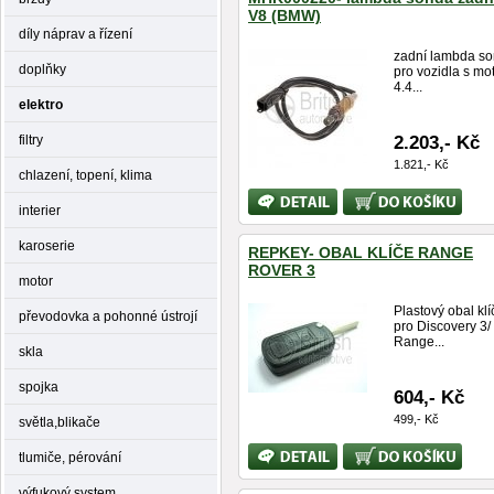
V8 (BMW)
díly náprav a řízení
zadní lambda s
doplňky
pro vozidla s m
4.4...
elektro
2.203,- Kč
filtry
1.821,- Kč
chlazení, topení, klima
Bližší
Koupit
interier
informace
karoserie
REPKEY- OBAL KLÍČE RANGE
ROVER 3
motor
Plastový obal klí
převodovka a pohonné ústrojí
pro Discovery 3/
Range...
skla
spojka
604,- Kč
499,- Kč
světla,blikače
Bližší
Koupit
tlumiče, pérování
informace
výfukový system