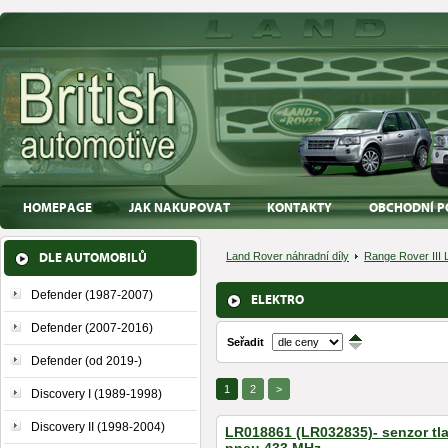
HOMEPAGE
JAK NAKUPOVAT
KONTAKTY
OBCHODNÍ P
DLE AUTOMOBILŮ
Land Rover náhradní díly
Range Rover III 
Defender (1987-2007)
ELEKTRO
Defender (2007-2016)
Seřadit
↑
↓
Defender (od 2019-)
1
2
>
Discovery I (1989-1998)
Discovery II (1998-2004)
LR018861 (LR032835)- senzor tl