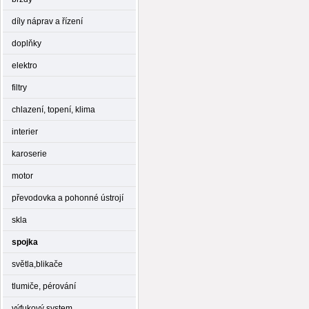
díly náprav a řízení
doplňky
elektro
filtry
chlazení, topení, klima
interier
karoserie
motor
převodovka a pohonné ústrojí
skla
spojka
světla,blikače
tlumiče, pérování
výfukový system