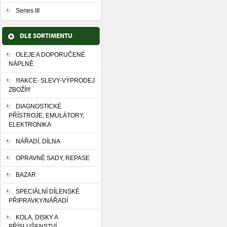
Series III
DLE SORTIMENTU
OLEJE A DOPORUČENÉ
NÁPLNĚ
!!!AKCE- SLEVY-VÝPRODEJ
ZBOŽÍ!!!
DIAGNOSTICKÉ
PŘÍSTROJE, EMULÁTORY,
ELEKTRONIKA
NÁŘADÍ, DÍLNA
OPRAVNÉ SADY, REPASE
BAZAR
SPECIÁLNÍ DÍLENSKÉ
PŘIPRAVKY/NÁŘADÍ
KOLA, DISKY A
PŘÍSLUŠENSTVÍ