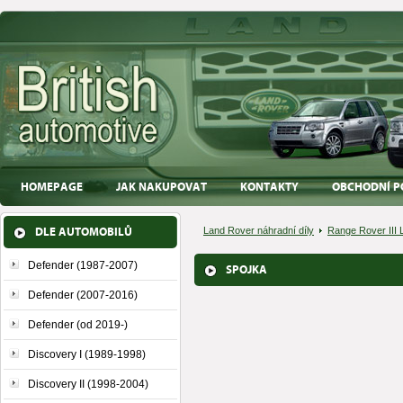
HOMEPAGE
JAK NAKUPOVAT
KONTAKTY
OBCHODNÍ P
DLE AUTOMOBILŮ
Land Rover náhradní díly
Range Rover III 
Defender (1987-2007)
SPOJKA
Defender (2007-2016)
Defender (od 2019-)
Discovery I (1989-1998)
Discovery II (1998-2004)