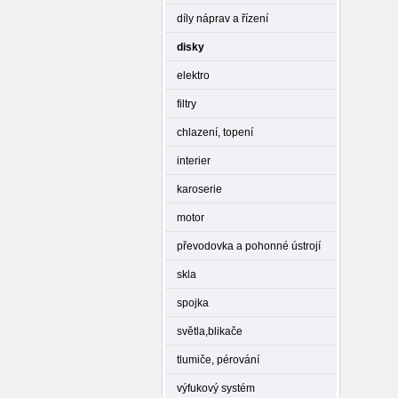
díly náprav a řízení
disky
elektro
filtry
chlazení, topení
interier
karoserie
motor
převodovka a pohonné ústrojí
skla
spojka
světla,blikače
tlumiče, pérování
výfukový systém