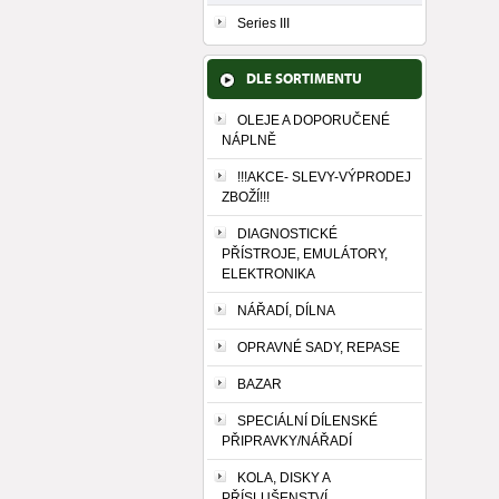
Series III
DLE SORTIMENTU
OLEJE A DOPORUČENÉ
NÁPLNĚ
!!!AKCE- SLEVY-VÝPRODEJ
ZBOŽÍ!!!
DIAGNOSTICKÉ
PŘÍSTROJE, EMULÁTORY,
ELEKTRONIKA
NÁŘADÍ, DÍLNA
OPRAVNÉ SADY, REPASE
BAZAR
SPECIÁLNÍ DÍLENSKÉ
PŘIPRAVKY/NÁŘADÍ
KOLA, DISKY A
PŘÍSLUŠENSTVÍ