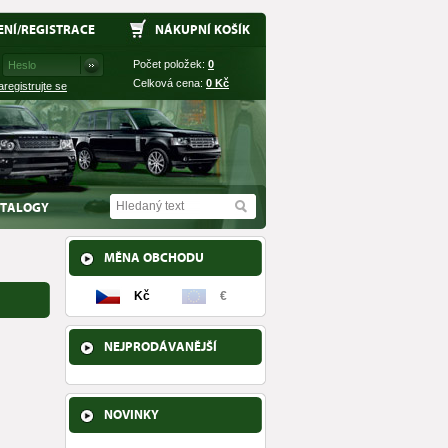
ENÍ
/
REGISTRACE
NÁKUPNÍ KOŠÍK
Počet položek:
0
Celková cena:
0
Kč
aregistrujte se
TALOGY
MĚNA OBCHODU
Kč
€
NEJPRODÁVANĚJŠÍ
NOVINKY