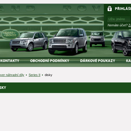
PŘIHLÁŠ
Nemáte účet?
Z
KONTAKTY
OBCHODNÍ PODMÍNKY
DÁRKOVÉ POUKAZY
KA
ver náhradní díly
Series II
disky
SKY