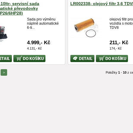
10ltr- servisní sada
LR002338- olejový filtr 3,6 TDV
atické převodovky
P26/6HP28)
Sada pro výměnu
olejový filtr pro
náplně automatické
vozidla s mot
6-ti...
TDV8
4.999,- Kč
211,- Kč
4.131,- Kč
174,- Kč
Koupit
Bližší
Koupit
ace
informace
>
Položky
1
-
10
z c