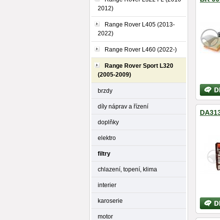
2012)
Range Rover L405 (2013-
2022)
Range Rover L460 (2022-)
Range Rover Sport L320
(2005-2009)
Bližší
brzdy
inform
díly náprav a řízení
DA3137
doplňky
elektro
filtry
chlazení, topení, klima
interier
karoserie
Bližší
inform
motor