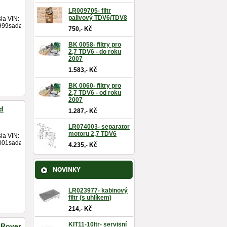
LR009705- filtr
palivový TDV6/TDV8
sla VIN:
99sada...
750,- Kč
BK 0058- filtry pro
2,7 TDV6 - do roku
2007
1.583,- Kč
BK 0060- filtry pro
2,7 TDV6 - od roku
2007
od
1.287,- Kč
LR074003- separator
motoru 2,7 TDV6
sla VIN:
01sada...
4.235,- Kč
NOVINKY
LR023977- kabinový
filtr (s uhlíkem)
214,- Kč
KIT11-10ltr- servisní
e Rover