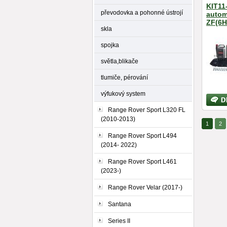
KIT11-
převodovka a pohonné ústrojí
autom
ZF(6H
skla
spojka
světla,blikače
tlumiče, pérování
výfukový system
Bližší
inform
Range Rover Sport L320 FL
(2010-2013)
1
2
Range Rover Sport L494
(2014- 2022)
Range Rover Sport L461
(2023-)
Range Rover Velar (2017-)
Santana
Series II