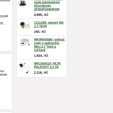
sada automatické
převodovky
ZF(6HP26/6HP28)
4.999,- Kč
08334R
1311289- olejový filtr
R...
2.7 TDV6
240,- Kč
WKW500080- snímač
vody v palivovém
filtru 2.7 Tdv6 a
3.6Tdv8
1.924,- Kč
WFL500010- FILTR
PALIVOVÝ 4.2 V8
ěnu
2.118,- Kč
tické