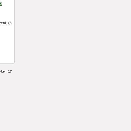
8
orem 3,6
elkem
17