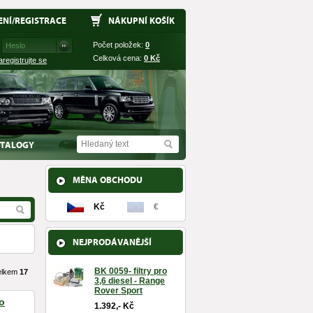
ENÍ
/
REGISTRACE
NÁKUPNÍ KOŠÍK
Počet položek:
0
Celková cena:
0
Kč
aregistrujte se
TALOGY
MĚNA OBCHODU
Kč
€
NEJPRODÁVANĚJŠÍ
BK 0059- filtry pro
elkem
17
3,6 diesel - Range
Rover Sport
do
1.392,- Kč