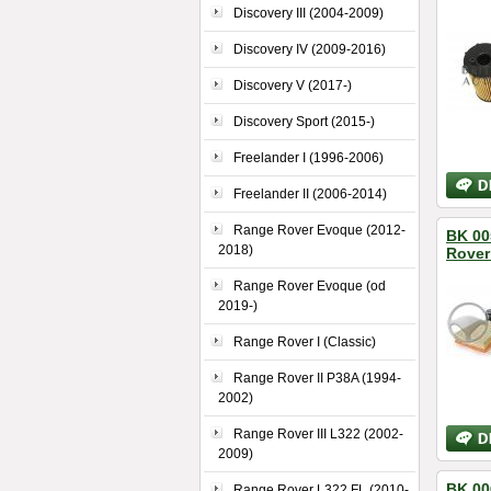
Discovery III (2004-2009)
Discovery IV (2009-2016)
Discovery V (2017-)
Discovery Sport (2015-)
Freelander I (1996-2006)
Bližší
Freelander II (2006-2014)
inform
Range Rover Evoque (2012-
BK 005
2018)
Rover
Range Rover Evoque (od
2019-)
Range Rover I (Classic)
Range Rover II P38A (1994-
2002)
Bližší
Range Rover III L322 (2002-
inform
2009)
BK 00
Range Rover L322 FL (2010-