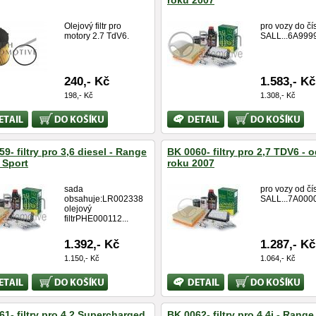
roku 2007
Olejový filtr pro
pro vozy do čí
motory 2.7 TdV6.
SALL...6A9999
240,- Kč
1.583,- Kč
198,- Kč
1.308,- Kč
Koupit
Bližší
Koupit
ace
informace
9- filtry pro 3,6 diesel - Range
BK 0060- filtry pro 2,7 TDV6 - 
 Sport
roku 2007
sada
pro vozy od čí
obsahuje:LR002338
SALL...7A0000
olejový
filtrPHE000112...
1.392,- Kč
1.287,- Kč
1.150,- Kč
1.064,- Kč
Koupit
Bližší
Koupit
ace
informace
61- filtry pro 4,2 Supercharged
BK 0062- filtry pro 4,4i - Rang