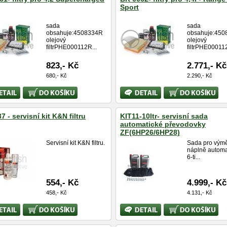
Sport
sada
sada
obsahuje:4508334R
obsahuje:45
olejový
olejový
filtrPHE000112R...
filtrPHE000112
823,- Kč
2.771,- Kč
680,- Kč
2.290,- Kč
Koupit
Bližší
Koupit
ace
informace
 - servisní kit K&N filtru
KIT11-10ltr- servisní sada
automatické převodovky
ZF(6HP26/6HP28)
Servisní kit K&N filtru.
Sada pro vým
náplně automa
6-ti...
554,- Kč
4.999,- Kč
458,- Kč
4.131,- Kč
Koupit
Bližší
Koupit
ace
informace