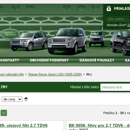
PŘIHLÁŠ
Nemáte účet?
Z
KONTAKTY
OBCHODNÍ PODMÍNKY
DÁRKOVÉ POUKAZY
KA
ver náhradní díly
Range Rover Sport L320 (2005-2009)
filtry
LTRY
Hledat v této sekci
↑
↓
>
Položky
1
-
10
z c
9- olejový filtr 2.7 TDV6
BK 0058- filtry pro 2,7 TDV6 - 