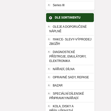
Series III
DLE SORTIMENTU
OLEJE A DOPORUČENÉ
NÁPLNĚ
!!!AKCE- SLEVY-VÝPRODEJ
ZBOŽÍ!!!
DIAGNOSTICKÉ
PŘÍSTROJE, EMULÁTORY,
ELEKTRONIKA
NÁŘADÍ, DÍLNA
OPRAVNÉ SADY, REPASE
BAZAR
SPECIÁLNÍ DÍLENSKÉ
PŘIPRAVKY/NÁŘADÍ
KOLA, DISKY A
PŘÍSLUŠENSTVÍ