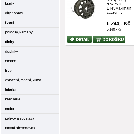
Matný černý
brzdy
disk 7x16
ET45Maximální
zatížení...
díly náprav
6.244,- Kč
řízení
5.160,- Kč
poloosy, kardany
Bližší
Koupit
disky
informace
doplňky
elektro
filtry
chlazení, topení, klima
interier
karoserie
motor
palivová soustava
hlavní převodovka