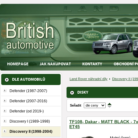
HOMEPAGE
JAK NAKUPOVAT
KONTAKTY
OBCHODNÍ P
DLE AUTOMOBILŮ
Land Rover náhradní díly
Discovery II (19
Defender (1987-2007)
DISKY
Defender (2007-2016)
Seřadit
↑
↓
Defender (od 2019-)
Discovery I (1989-1998)
TF108- Dakar - MATT BLACK - 7
ET45
Discovery II (1998-2004)