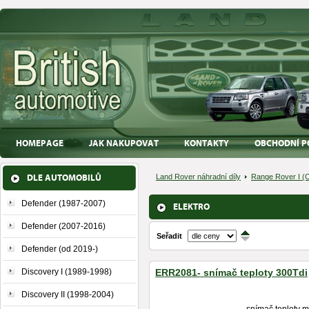
HOMEPAGE
JAK NAKUPOVAT
KONTAKTY
OBCHODNÍ P
DLE AUTOMOBILŮ
Land Rover náhradní díly
Range Rover I (C
Defender (1987-2007)
ELEKTRO
Defender (2007-2016)
Seřadit
↑
↓
Defender (od 2019-)
Discovery I (1989-1998)
ERR2081- snímač teploty 300Tdi
Discovery II (1998-2004)