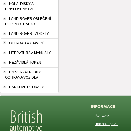
KOLA, DISKY A
PŘÍSLUŠENSTVÍ
LAND ROVER OBLEČENÍ,
DOPLŇKY, DÁRKY
LAND ROVER- MODELY
OFFROAD VYBAVENÍ
LITERATURA A MANUÁLY
NEZÁVISLÁ TOPENÍ
UNIVERZÁLNÍ DÍLY,
OCHRANA VOZIDLA
DÁRKOVÉ POUKAZY
INFORMACE
Kontakty
Jak nakupovat