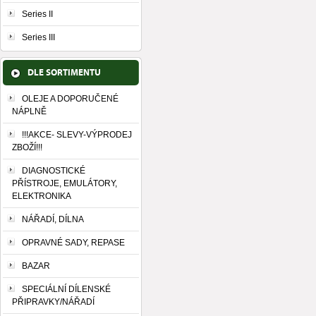
Series II
Series III
DLE SORTIMENTU
OLEJE A DOPORUČENÉ
NÁPLNĚ
!!!AKCE- SLEVY-VÝPRODEJ
ZBOŽÍ!!!
DIAGNOSTICKÉ
PŘÍSTROJE, EMULÁTORY,
ELEKTRONIKA
NÁŘADÍ, DÍLNA
OPRAVNÉ SADY, REPASE
BAZAR
SPECIÁLNÍ DÍLENSKÉ
PŘIPRAVKY/NÁŘADÍ