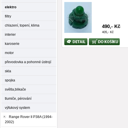
elektro
filtry
chlazení, topení, klima
490,- Kč
405,- Kč
interier
Bližší
Koupit
karoserie
informace
motor
převodovka a pohonné ústrojí
skla
spojka
světla,blikače
tlumiče, pérování
výfukový system
Range Rover II P38A (1994-
2002)