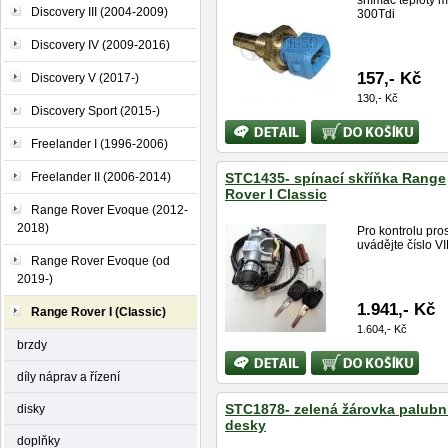
snímač teploty m
Discovery III (2004-2009)
300Tdi
Discovery IV (2009-2016)
157,- Kč
Discovery V (2017-)
130,- Kč
Discovery Sport (2015-)
Bližší
Koupit
informace
Freelander I (1996-2006)
Freelander II (2006-2014)
STC1435- spínací skříňka Range
Rover I Classic
Range Rover Evoque (2012-
2018)
Pro kontrolu pro
uvádějte číslo V
Range Rover Evoque (od
2019-)
1.941,- Kč
Range Rover I (Classic)
1.604,- Kč
brzdy
Bližší
Koupit
informace
díly náprav a řízení
STC1878- zelená žárovka palubn
disky
desky
doplňky