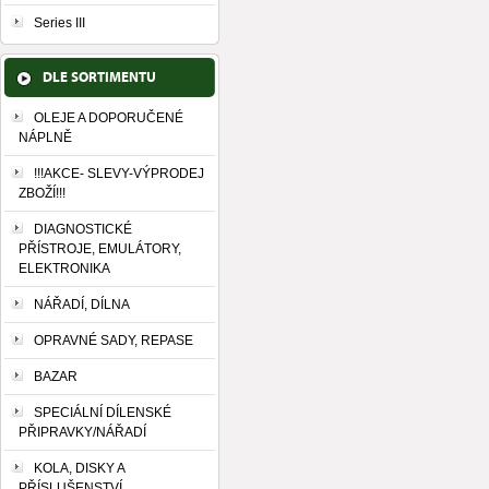
Series III
DLE SORTIMENTU
OLEJE A DOPORUČENÉ
NÁPLNĚ
!!!AKCE- SLEVY-VÝPRODEJ
ZBOŽÍ!!!
DIAGNOSTICKÉ
PŘÍSTROJE, EMULÁTORY,
ELEKTRONIKA
NÁŘADÍ, DÍLNA
OPRAVNÉ SADY, REPASE
BAZAR
SPECIÁLNÍ DÍLENSKÉ
PŘIPRAVKY/NÁŘADÍ
KOLA, DISKY A
PŘÍSLUŠENSTVÍ