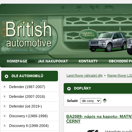
HOMEPAGE
JAK NAKUPOVAT
KONTAKTY
OBCHODNÍ P
DLE AUTOMOBILŮ
Land Rover náhradní díly
Range Rover L32
Defender (1987-2007)
DOPLŇKY
Defender (2007-2016)
Seřadit
↑
↓
Defender (od 2019-)
Discovery I (1989-1998)
BA2089- nápis na kapotu- MATN
ČERNÝ
Discovery II (1998-2004)