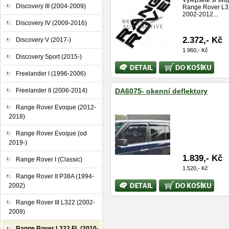
Vylepšete si svůj
Discovery III (2004-2009)
Range Rover L3
2002-2012...
Discovery IV (2009-2016)
2.372,- Kč
Discovery V (2017-)
1.960,- Kč
Discovery Sport (2015-)
Bližší
Koupit
informace
Freelander I (1996-2006)
Freelander II (2006-2014)
DA6075- okenní deflektory
Range Rover Evoque (2012-
2018)
Range Rover Evoque (od
2019-)
1.839,- Kč
Range Rover I (Classic)
1.520,- Kč
Range Rover II P38A (1994-
Bližší
Koupit
2002)
informace
Range Rover III L322 (2002-
2009)
Range Rover L322 FL (2010-