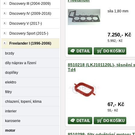
Freelander
Discovery III (2004-2009)
síla 1,80 mm
Discovery IV (2009-2016)
Discovery V (2017-)
Discovery Sport (2015-)
7.250,- Kč
5.992,- Kč
Freelander I (1996-2006)
Bližší
Koupit
brzdy
informace
díly náprav a řízení
8510218 (LKJ101120L)- těsnění 
Td4
doplňky
elektro
filtry
chlazení, topení, klima
67,- Kč
55,- Kč
interier
Bližší
Koupit
karoserie
informace
motor
8510298- filtr odvětrání motoru 