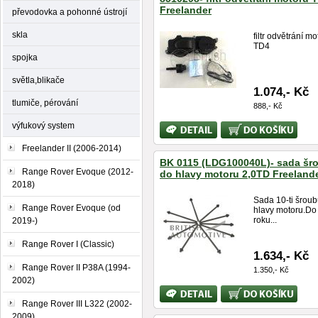
Freelander
převodovka a pohonné ústrojí
skla
filtr odvětrání mo
TD4
spojka
světla,blikače
1.074,- Kč
tlumiče, pérování
888,- Kč
výfukový system
Bližší
Koupit
informace
Freelander II (2006-2014)
BK 0115 (LDG100040L)- sada šr
Range Rover Evoque (2012-
do hlavy motoru 2,0TD Freeland
2018)
Sada 10-ti šrou
Range Rover Evoque (od
hlavy motoru.Do
roku...
2019-)
Range Rover I (Classic)
1.634,- Kč
Range Rover II P38A (1994-
1.350,- Kč
2002)
Bližší
Koupit
informace
Range Rover III L322 (2002-
2009)