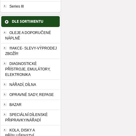
Series III
DLE SORTIMENTU
OLEJE A DOPORUČENÉ
NÁPLNĚ
!!!AKCE- SLEVY-VÝPRODEJ
ZBOŽÍ!!!
DIAGNOSTICKÉ
PŘÍSTROJE, EMULÁTORY,
ELEKTRONIKA
NÁŘADÍ, DÍLNA
OPRAVNÉ SADY, REPASE
BAZAR
SPECIÁLNÍ DÍLENSKÉ
PŘIPRAVKY/NÁŘADÍ
KOLA, DISKY A
PŘÍSLUŠENSTVÍ