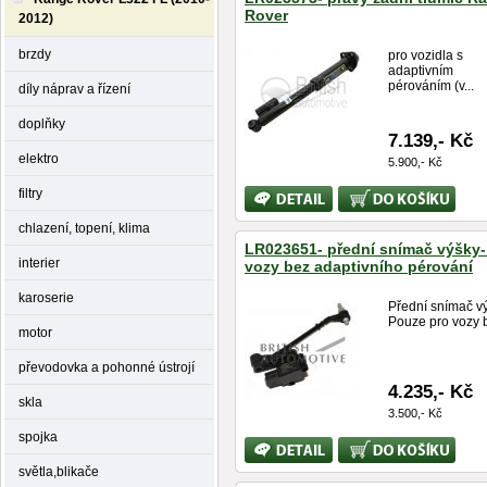
Rover
2012)
brzdy
pro vozidla s
adaptivním
pérováním (v...
díly náprav a řízení
doplňky
7.139,- Kč
elektro
5.900,- Kč
filtry
Bližší
Koupit
informace
chlazení, topení, klima
LR023651- přední snímač výšky-
interier
vozy bez adaptivního pérování
karoserie
Přední snímač vý
Pouze pro vozy b
motor
převodovka a pohonné ústrojí
4.235,- Kč
skla
3.500,- Kč
spojka
Bližší
Koupit
informace
světla,blikače