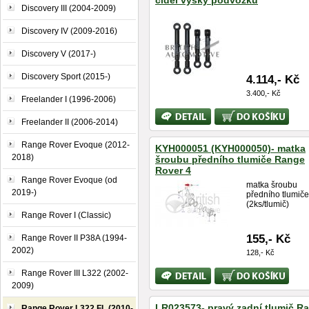
čidel výšky podvozku
Discovery III (2004-2009)
Discovery IV (2009-2016)
Discovery V (2017-)
Discovery Sport (2015-)
4.114,- Kč
3.400,- Kč
Freelander I (1996-2006)
Bližší
Koupit
Freelander II (2006-2014)
informace
Range Rover Evoque (2012-
KYH000051 (KYH000050)- matka
2018)
šroubu předního tlumiče Range
Rover 4
Range Rover Evoque (od
matka šroubu
2019-)
předního tlumiče
(2ks/tlumič)
Range Rover I (Classic)
155,- Kč
Range Rover II P38A (1994-
2002)
128,- Kč
Bližší
Koupit
Range Rover III L322 (2002-
informace
2009)
LR023573- pravý zadní tlumič R
Range Rover L322 FL (2010-