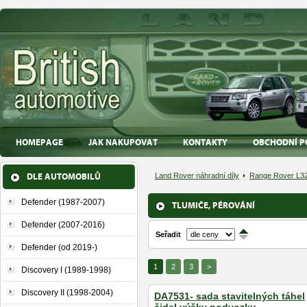
HOMEPAGE
JAK NAKUPOVAT
KONTAKTY
OBCHODNÍ P
DLE AUTOMOBILŮ
Land Rover náhradní díly
Range Rover L32
Defender (1987-2007)
TLUMIČE, PÉROVÁNÍ
Defender (2007-2016)
Seřadit
↑
↓
Defender (od 2019-)
1
2
3
>
Discovery I (1989-1998)
Discovery II (1998-2004)
DA7531- sada stavitelných táhel