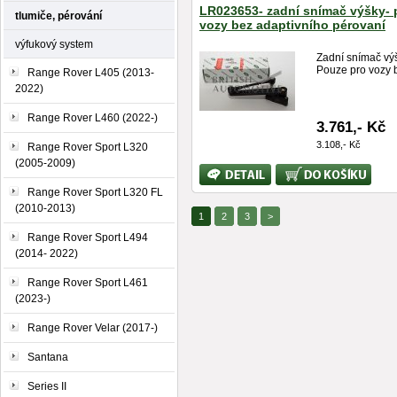
LR023653- zadní snímač výšky- 
tlumiče, pérování
vozy bez adaptivního pérovaní
výfukový system
Zadní snímač výš
Pouze pro vozy b
Range Rover L405 (2013-
2022)
Range Rover L460 (2022-)
3.761,- Kč
3.108,- Kč
Range Rover Sport L320
(2005-2009)
Bližší
Koupit
informace
Range Rover Sport L320 FL
(2010-2013)
1
2
3
>
Range Rover Sport L494
(2014- 2022)
Range Rover Sport L461
(2023-)
Range Rover Velar (2017-)
Santana
Series II