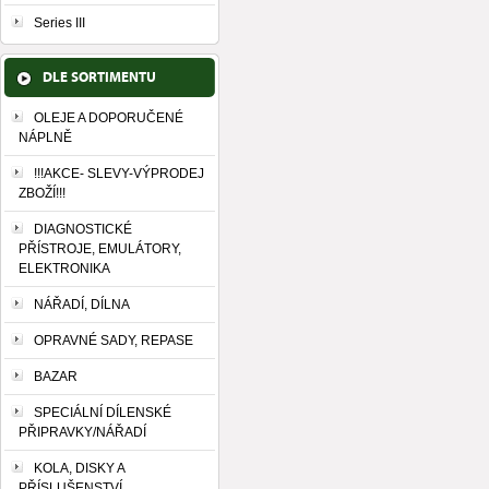
Series III
DLE SORTIMENTU
OLEJE A DOPORUČENÉ
NÁPLNĚ
!!!AKCE- SLEVY-VÝPRODEJ
ZBOŽÍ!!!
DIAGNOSTICKÉ
PŘÍSTROJE, EMULÁTORY,
ELEKTRONIKA
NÁŘADÍ, DÍLNA
OPRAVNÉ SADY, REPASE
BAZAR
SPECIÁLNÍ DÍLENSKÉ
PŘIPRAVKY/NÁŘADÍ
KOLA, DISKY A
PŘÍSLUŠENSTVÍ