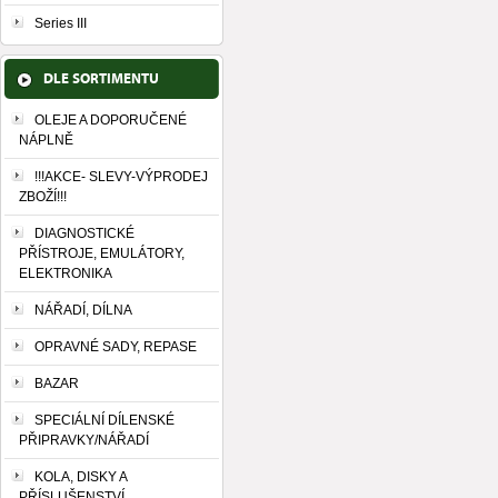
Series III
DLE SORTIMENTU
OLEJE A DOPORUČENÉ
NÁPLNĚ
!!!AKCE- SLEVY-VÝPRODEJ
ZBOŽÍ!!!
DIAGNOSTICKÉ
PŘÍSTROJE, EMULÁTORY,
ELEKTRONIKA
NÁŘADÍ, DÍLNA
OPRAVNÉ SADY, REPASE
BAZAR
SPECIÁLNÍ DÍLENSKÉ
PŘIPRAVKY/NÁŘADÍ
KOLA, DISKY A
PŘÍSLUŠENSTVÍ