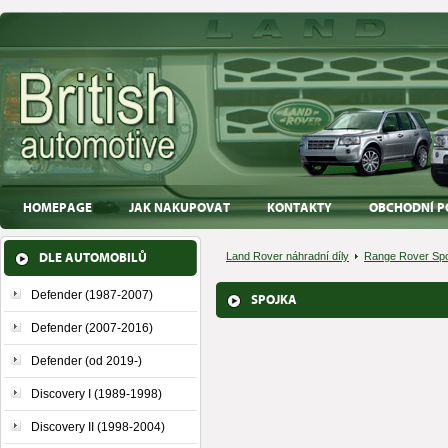
HOMEPAGE
JAK NAKUPOVAT
KONTAKTY
OBCHODNÍ P
DLE AUTOMOBILŮ
Land Rover náhradní díly
Range Rover Spo
Defender (1987-2007)
SPOJKA
Defender (2007-2016)
Defender (od 2019-)
Discovery I (1989-1998)
Discovery II (1998-2004)