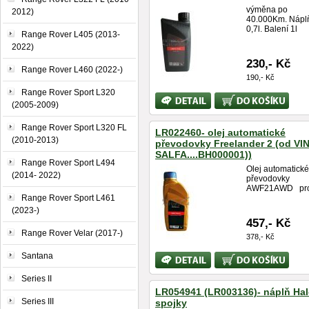
výměna po
2012)
40.000Km. Nápl
0,7l. Balení 1l
Range Rover L405 (2013-
2022)
230,- Kč
Range Rover L460 (2022-)
190,- Kč
Range Rover Sport L320
Bližší
Koupit
(2005-2009)
informace
Range Rover Sport L320 FL
LR022460- olej automatické
(2010-2013)
převodovky Freelander 2 (od VI
SALFA....BH000001))
Range Rover Sport L494
Olej automatické
(2014- 2022)
převodovky
AWF21AWD pro.
Range Rover Sport L461
(2023-)
457,- Kč
Range Rover Velar (2017-)
378,- Kč
Santana
Bližší
Koupit
informace
Series II
LR054941 (LR003136)- náplň Ha
Series III
spojky