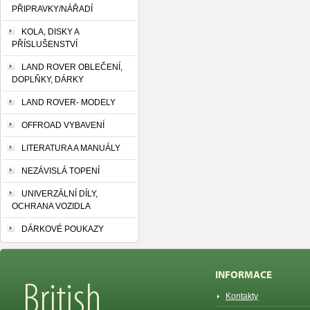
PŘIPRAVKY/NÁŘADÍ
KOLA, DISKY A
PŘÍSLUŠENSTVÍ
LAND ROVER OBLEČENÍ,
DOPLŇKY, DÁRKY
LAND ROVER- MODELY
OFFROAD VYBAVENÍ
LITERATURA A MANUÁLY
NEZÁVISLÁ TOPENÍ
UNIVERZÁLNÍ DÍLY,
OCHRANA VOZIDLA
DÁRKOVÉ POUKAZY
INFORMACE
Kontakty