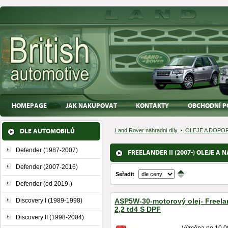
HOMEPAGE
JAK NAKUPOVAT
KONTAKTY
OBCHODNÍ P
DLE AUTOMOBILŮ
Land Rover náhradní díly
OLEJE A DOPO
Defender (1987-2007)
FREELANDER II (2007-) OLEJE A 
Defender (2007-2016)
Seřadit
↑
↓
Defender (od 2019-)
Discovery I (1989-1998)
ASP5W-30-motorový olej- Freela
2,2 td4 S DPF
Discovery II (1998-2004)