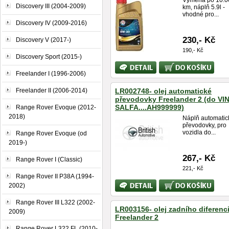
Výměna po 10.0
Discovery III (2004-2009)
km, náplň 5.9l -
vhodné pro...
Discovery IV (2009-2016)
230,- Kč
Discovery V (2017-)
190,- Kč
Discovery Sport (2015-)
Bližší
Koupit
informace
Freelander I (1996-2006)
Freelander II (2006-2014)
LR002748- olej automatické
převodovky Freelander 2 (do VI
SALFA....AH999999)
Range Rover Evoque (2012-
2018)
Náplň automatic
převodovky, pro
vozidla do...
Range Rover Evoque (od
2019-)
267,- Kč
Range Rover I (Classic)
221,- Kč
Range Rover II P38A (1994-
Bližší
Koupit
2002)
informace
Range Rover III L322 (2002-
LR003156- olej zadního diferenc
2009)
Freelander 2
Range Rover L322 FL (2010-