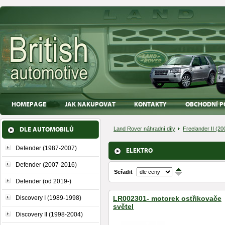
HOMEPAGE
JAK NAKUPOVAT
KONTAKTY
OBCHODNÍ P
DLE AUTOMOBILŮ
Land Rover náhradní díly
Freelander II (2
Defender (1987-2007)
ELEKTRO
Defender (2007-2016)
Seřadit
↑
↓
Defender (od 2019-)
Discovery I (1989-1998)
LR002301- motorek ostřikovače
světel
Discovery II (1998-2004)