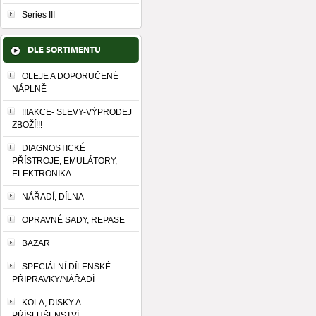
Series III
DLE SORTIMENTU
OLEJE A DOPORUČENÉ
NÁPLNĚ
!!!AKCE- SLEVY-VÝPRODEJ
ZBOŽÍ!!!
DIAGNOSTICKÉ
PŘÍSTROJE, EMULÁTORY,
ELEKTRONIKA
NÁŘADÍ, DÍLNA
OPRAVNÉ SADY, REPASE
BAZAR
SPECIÁLNÍ DÍLENSKÉ
PŘIPRAVKY/NÁŘADÍ
KOLA, DISKY A
PŘÍSLUŠENSTVÍ