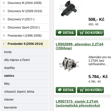
Discovery III (2004-2009)
Discovery IV (2009-2016)
508,- Kč
Discovery V (2017-)
420,- Kč
Discovery Sport (2015-)
Bližší
Koupit
informace
Freelander I (1996-2006)
Freelander II (2006-2014)
LR002899- alternátor 2.2Td4
(150Amp)
brzdy
Alternátor pro m
díly náprav a řízení
2.2Td4, bez
vyhřívaného...
doplňky
elektro
5.784,- Kč
4.780,- Kč
filtry
Bližší
Koupit
chlazení, topení, klima
informace
interier
LR007373- startér 2.2Td4,
(automatická převodovka)
karoserie