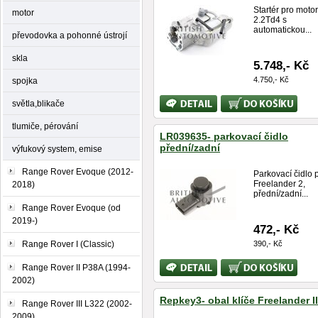
Startér pro moto
motor
2.2Td4 s
automatickou...
převodovka a pohonné ústrojí
skla
5.748,- Kč
4.750,- Kč
spojka
Bližší
Koupit
světla,blikače
informace
tlumiče, pérování
LR039635- parkovací čidlo
přední/zadní
výfukový system, emise
Range Rover Evoque (2012-
Parkovací čidlo 
Freelander 2,
2018)
přední/zadní...
Range Rover Evoque (od
2019-)
472,- Kč
Range Rover I (Classic)
390,- Kč
Bližší
Koupit
Range Rover II P38A (1994-
informace
2002)
Repkey3- obal klíče Freelander II
Range Rover III L322 (2002-
2009)