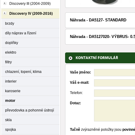
Discovery III (2004-2009)
Discovery IV (2009-2016)
Náhrada - DA5127- STANDARD
brzdy
díly náprav a řízení
Náhrada - DA5127020- VÝBRUS- 0
doplňky
elektro
KONTAKTNÍ FORMULÁŘ
filtry
chlazení, topení, klima
Vaše jméno:
interier
Váš e-mail:
karoserie
Telefon:
motor
Dotaz:
převodovka a pohonné ústrojí
skla
spojka
Tučně
zvýrazněné položky jsou
povinn