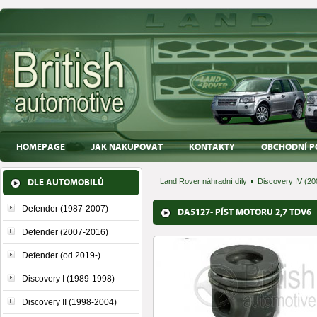
HOMEPAGE
JAK NAKUPOVAT
KONTAKTY
OBCHODNÍ P
DLE AUTOMOBILŮ
Land Rover náhradní díly
Discovery IV (20
Defender (1987-2007)
DA5127- PÍST MOTORU 2,7 TDV6
Defender (2007-2016)
Defender (od 2019-)
Discovery I (1989-1998)
Discovery II (1998-2004)