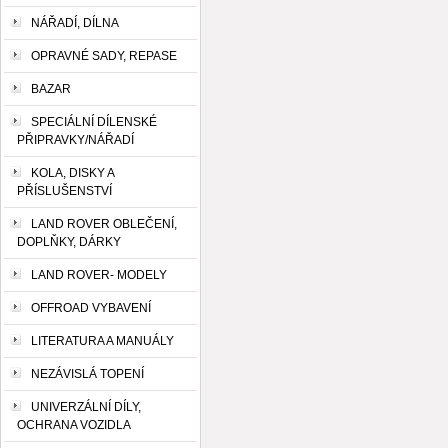
NÁŘADÍ, DÍLNA
OPRAVNÉ SADY, REPASE
BAZAR
SPECIÁLNÍ DÍLENSKÉ
PŘIPRAVKY/NÁŘADÍ
KOLA, DISKY A
PŘÍSLUŠENSTVÍ
LAND ROVER OBLEČENÍ,
DOPLŇKY, DÁRKY
LAND ROVER- MODELY
OFFROAD VYBAVENÍ
LITERATURA A MANUÁLY
NEZÁVISLÁ TOPENÍ
UNIVERZÁLNÍ DÍLY,
OCHRANA VOZIDLA