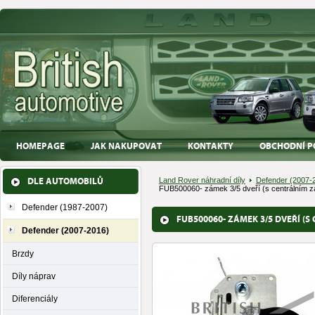
HOMEPAGE
JAK NAKUPOVAT
KONTAKTY
OBCHODNÍ P
DLE AUTOMOBILŮ
Land Rover náhradní díly
Defender (2007-
FUB500060- zámek 3/5 dveří (s centrálním 
Defender (1987-2007)
FUB500060- ZÁMEK 3/5 DVEŘÍ (
Defender (2007-2016)
Brzdy
Díly náprav
Diferenciály