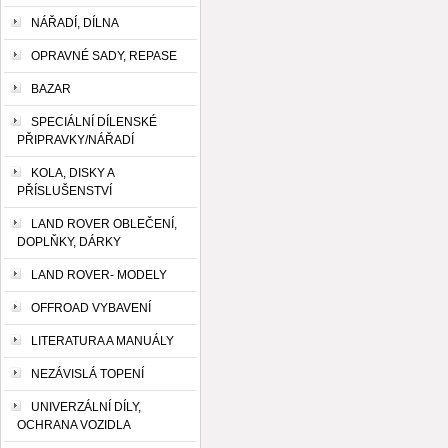
NÁŘADÍ, DÍLNA
OPRAVNÉ SADY, REPASE
BAZAR
SPECIÁLNÍ DÍLENSKÉ
PŘIPRAVKY/NÁŘADÍ
KOLA, DISKY A
PŘÍSLUŠENSTVÍ
LAND ROVER OBLEČENÍ,
DOPLŇKY, DÁRKY
LAND ROVER- MODELY
OFFROAD VYBAVENÍ
LITERATURA A MANUÁLY
NEZÁVISLÁ TOPENÍ
UNIVERZÁLNÍ DÍLY,
OCHRANA VOZIDLA