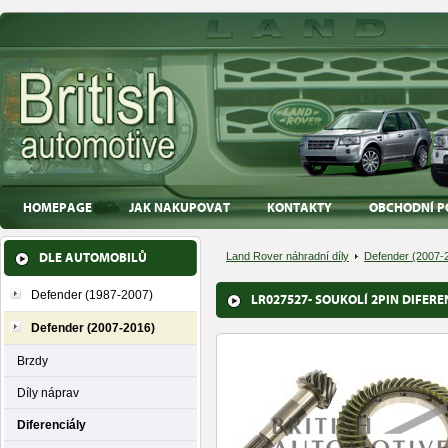
HOMEPAGE
JAK NAKUPOVAT
KONTAKTY
OBCHODNÍ P
DLE AUTOMOBILŮ
Land Rover náhradní díly
Defender (2007-
Defender (1987-2007)
LR027527- SOUKOLÍ 2PIN DIFER
Defender (2007-2016)
Brzdy
Díly náprav
Diferenciály