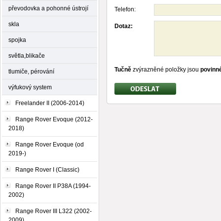
převodovka a pohonné ústrojí
Telefon:
skla
Dotaz:
spojka
světla,blikače
Tučně
zvýrazněné položky jsou
povinn
tlumiče, pérování
výfukový system
Freelander II (2006-2014)
Range Rover Evoque (2012-
2018)
Range Rover Evoque (od
2019-)
Range Rover I (Classic)
Range Rover II P38A (1994-
2002)
Range Rover III L322 (2002-
2009)