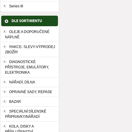
Series III
DLE SORTIMENTU
OLEJE A DOPORUČENÉ
NÁPLNĚ
!!!AKCE- SLEVY-VÝPRODEJ
ZBOŽÍ!!!
DIAGNOSTICKÉ
PŘÍSTROJE, EMULÁTORY,
ELEKTRONIKA
NÁŘADÍ, DÍLNA
OPRAVNÉ SADY, REPASE
BAZAR
SPECIÁLNÍ DÍLENSKÉ
PŘIPRAVKY/NÁŘADÍ
KOLA, DISKY A
PŘÍSLUŠENSTVÍ