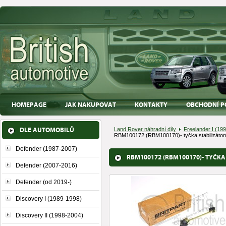
HOMEPAGE
JAK NAKUPOVAT
KONTAKTY
OBCHODNÍ P
DLE AUTOMOBILŮ
Land Rover náhradní díly
Freelander I (19
RBM100172 (RBM100170)- tyčka stabilizátor
Defender (1987-2007)
RBM100172 (RBM100170)- TYČK
Defender (2007-2016)
Defender (od 2019-)
Discovery I (1989-1998)
Discovery II (1998-2004)