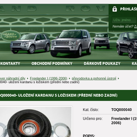
PŘIHLÁŠ
Nemáte účet?
Z
KONTAKTY
OBCHODNÍ PODMÍNKY
DÁRKOVÉ POUKAZY
KA
ver náhradní díly
Freelander I (1996-2006)
převodovka a pohonné ústrojí
40- uložení kardanu s ložiskem (přední nebo zadní)
Q000040- ULOŽENÍ KARDANU S LOŽISKEM (PŘEDNÍ NEBO ZADNÍ)
Kat. číslo:
TOQ000040
Určeno pro:
Freelander I (
2006)
POPIS: