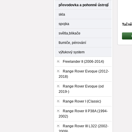
převodovka a pohonné ústrojí
skla
spojka
Tučně
světla,blikače
tlumiče, pérování
výfukový system
Freelander II (2006-2014)
Range Rover Evoque (2012-
2018)
Range Rover Evoque (od
2019-)
Range Rover I (Classic)
Range Rover II P38A (1994-
2002)
Range Rover III L322 (2002-
2009)