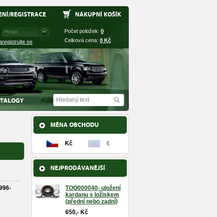
ENÍ
/
REGISTRACE
NÁKUPNÍ KOŠÍK
Počet položek:
0
Celková cena:
0
Kč
aregistrujte se
TALOGY
MĚNA OBCHODU
Kč
€
NEJPRODÁVANĚJŠÍ
1996-
TOQ000040- uložení
kardanu s ložiskem
(přední nebo zadní)
650,- Kč