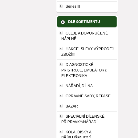
Series III
DLE SORTIMENTU
OLEJE A DOPORUČENÉ
NÁPLNĚ
!!!AKCE- SLEVY-VÝPRODEJ
ZBOŽÍ!!!
DIAGNOSTICKÉ
PŘÍSTROJE, EMULÁTORY,
ELEKTRONIKA
NÁŘADÍ, DÍLNA
OPRAVNÉ SADY, REPASE
BAZAR
SPECIÁLNÍ DÍLENSKÉ
PŘIPRAVKY/NÁŘADÍ
KOLA, DISKY A
PŘÍSLUŠENSTVÍ