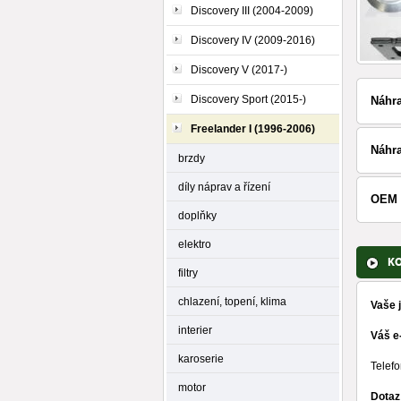
Discovery III (2004-2009)
Discovery IV (2009-2016)
Discovery V (2017-)
Discovery Sport (2015-)
Náhr
Freelander I (1996-2006)
Náhr
brzdy
díly náprav a řízení
OEM 
doplňky
elektro
K
filtry
chlazení, topení, klima
Vaše 
interier
Váš e
karoserie
Telefo
motor
Dotaz