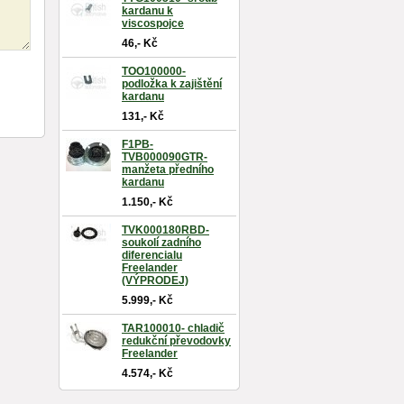
kardanu k
viscospojce
46,- Kč
TOO100000-
podložka k zajištění
kardanu
131,- Kč
F1PB-
TVB000090GTR-
manžeta předního
kardanu
1.150,- Kč
TVK000180RBD-
soukolí zadního
diferencialu
Freelander
(VÝPRODEJ)
5.999,- Kč
TAR100010- chladič
redukční převodovky
Freelander
4.574,- Kč