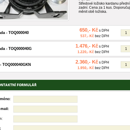
Středové ložisko kardanu předn
zadní. Cena za 1 kus. Doporuč
měnit obě ložiska.
650,- Kč
s DPH
ada - TOQ000040
537,- Kč
bez DPH
1.476,- Kč
s DPH
ada - TOQ000040G
1.220,- Kč
bez DPH
2.360,- Kč
s DPH
- TOQ000040GKN
1.950,- Kč
bez DPH
ONTAKTNÍ FORMULÁŘ
jméno:
-mail:
n:
: