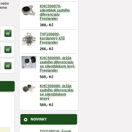
í nebo
KHC500070-
ujeme
silentblok zadního
diferencialu
Freelander
388,- Kč
TVF100000-
kardanový kříž
Freelander
266,- Kč
KHC500090- držák
zadního diferencialu
se silentblokem levý-
Freelander
569,- Kč
KHC500080- držák
zadního diferenciálu
se silentblokem
pravý
569,- Kč
NOVINKY
TYG100510- šroub