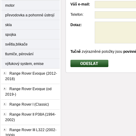
Váš e-mail:
motor
Telefon:
převodovka a pohonné ústrojí
skla
Dotaz:
spojka
světla,blikače
Tučně
zvýrazněné položky jsou
povinn
tlumiče, pérování
výfukový system, emise
Range Rover Evoque (2012-
2018)
Range Rover Evoque (od
2019-)
Range Rover I (Classic)
Range Rover II P38A (1994-
2002)
Range Rover III L322 (2002-
2009)