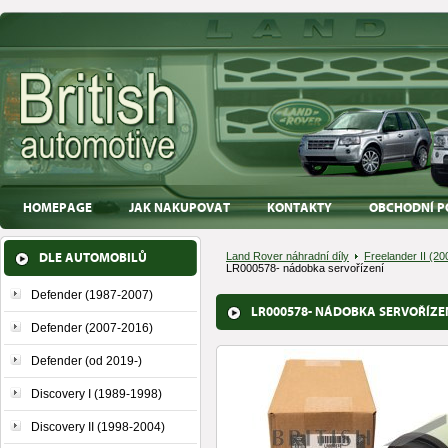
HOMEPAGE
JAK NAKUPOVAT
KONTAKTY
OBCHODNÍ P
DLE AUTOMOBILŮ
Land Rover náhradní díly
Freelander II (2
LR000578- nádobka servořízení
Defender (1987-2007)
LR000578- NÁDOBKA SERVOŘÍZE
Defender (2007-2016)
Defender (od 2019-)
Discovery I (1989-1998)
Discovery II (1998-2004)