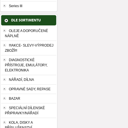
Series III
DLE SORTIMENTU
OLEJE A DOPORUČENÉ
NÁPLNĚ
!!!AKCE- SLEVY-VÝPRODEJ
ZBOŽÍ!!!
DIAGNOSTICKÉ
PŘÍSTROJE, EMULÁTORY,
ELEKTRONIKA
NÁŘADÍ, DÍLNA
OPRAVNÉ SADY, REPASE
BAZAR
SPECIÁLNÍ DÍLENSKÉ
PŘIPRAVKY/NÁŘADÍ
KOLA, DISKY A
PŘÍSLUŠENSTVÍ