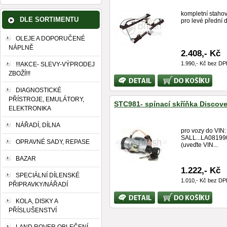
kompletní staho
DLE SORTIMENTU
pro levé přední 
OLEJE A DOPORUČENÉ
NÁPLNĚ
2.408,- Kč
1.990,- Kč bez D
!!!AKCE- SLEVY-VÝPRODEJ
ZBOŽÍ!!!
Bližší
Koupit
informace
DIAGNOSTICKÉ
PŘÍSTROJE, EMULÁTORY,
STC981- spínací skříňka Discove
ELEKTRONIKA
NÁŘADÍ, DÍLNA
pro vozy do VIN:
SALL...LA08199
OPRAVNÉ SADY, REPASE
(uveďte VIN...
BAZAR
1.222,- Kč
SPECIÁLNÍ DÍLENSKÉ
1.010,- Kč bez D
PŘIPRAVKY/NÁŘADÍ
Bližší
Koupit
KOLA, DISKY A
informace
PŘÍSLUŠENSTVÍ