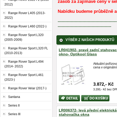
zásob za zajímavé ceny v 
2012)
Nabídku budeme průběžně ak
Range Rover L405 (2013-
2022)
---------------------------------------------
-----------------------------------------
Range Rover L460 (2022-)
Range Rover Sport L320
(2005-2009)
VÝBĚR Z NAŠICH PRODUKTŮ
Range Rover Sport L320 FL
LR041902- pravé zadní stahovac
(2010-2013)
okno- Optikool Glass
Range Rover Sport L494
Aktuální pořizov
(2014- 2022)
cena v originální
Range Rover Sport L461
(2023-)
3.872,- Kč
Range Rover Velar (2017-)
3.200,- Kč bez D
Santana
Bližší
Koupit
informace
Series II
LR006372- levá přední elektrická
Series III
stahovačka okna