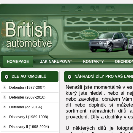
HOMEPAGE
JAK NAKUPOVAT
KONTAKTY
OBCHODN
DLE AUTOMOBILŮ
NÁHRADNÍ DÍLY PRO VÁŠ LAN
Nenašli jste momentálně v e
Defender (1987-2007)
který jste hledali, nebo si ne
Defender (2007-2016)
nebo zavolejte, obratem Vám
díl nebo doplněk si můžete
Defender (od 2019-)
sortiment náhradních dílů a
provedení. Díly a doplňky v e
Discovery I (1989-1998)
Discovery II (1998-2004)
U některých dílů je fotogra