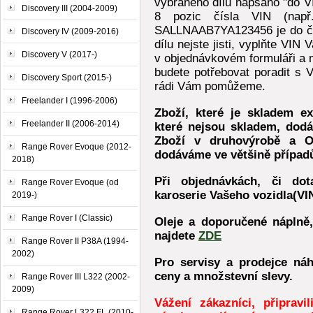
vybraného dílu napsáno "do VI
Discovery III (2004-2009)
8 pozic čísla VIN (např
SALLNAAB7YA123456 je do čí
Discovery IV (2009-2016)
dílu nejste jisti, vyplňte VI
Discovery V (2017-)
v objednávkovém formuláři a 
budete potřebovat poradit s V
Discovery Sport (2015-)
rádi Vám pomůžeme.
Freelander I (1996-2006)
Zboží, které je skladem ex
Freelander II (2006-2014)
které nejsou skladem, dod
Zboží v druhovýrobě a O
Range Rover Evoque (2012-
dodáváme ve většině případů
2018)
Při objednávkách, či dot
Range Rover Evoque (od
karoserie Vašeho vozidla(VIN
2019-)
Range Rover I (Classic)
Oleje a doporučené náplně,
najdete
ZDE
Range Rover II P38A (1994-
2002)
Pro servisy a prodejce náh
ceny a množstevní slevy.
Range Rover III L322 (2002-
2009)
Vážení zákazníci, připrav
Range Rover L322 FL (2010-